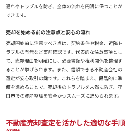
売却活動で絶対やってはいけないポイント
遅れやトラブルを防ぎ、全体の流れを円滑に保つことが
安全な流れを守るための査定選びのコツ
できます。
NG行為を回避する売却査定と手順の工夫
売却を始める前の注意点と安心の流れ
スムーズな売却のために心得たい注意事項
売却開始前に注意すべき点は、契約条件や税金、近隣ト
満足のいく売却を叶えるための最終ポイント
ラブルの有無など事前確認です。代表的な注意事項とし
不動産売却査定で満足度を高める流れの秘
て、売却理由を明確にし、必要書類や権利関係を整理す
訣
ることが挙げられます。また、信頼できる不動産会社の
守口市で納得の売却を実現するための要点
選定が安心取引の鍵です。これらを踏まえ、段階的に準
最終段階で失敗しないための査定と流れ
備を進めることで、売却後のトラブルを未然に防ぎ、守
資産整理を成功に導く終盤の売却手順とは
口市での資産整理を安全かつスムーズに進められます。
査定から成約後まで満足できるポイント解
説
不動産売却査定を活かした適切な手順
売却後の手続きも安心な流れのまとめ