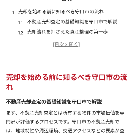
売却を始める前に知るべき守口市の流れ
不動産売却査定の基礎知識を守口市で解説
売却流れを押さえた資産整理の第一歩
守口市特有の不動産市場動向と査定の関係
不動産売却査定が重要な理由と準備のコツ
査定依頼から流れをスムーズに進める工夫
売却を始める前の注意点と安心の流れ
売却を始める前に知るべき守口市の流
不動産売却査定を活かした適切な手順解説
れ
不動産売却査定を活用する手順の全体像
不動産売却査定の基礎知識を守口市で解説
守口市で信頼される査定の進め方と選び方
査定価格の相場を知り納得の手続きを実現
まず、不動産売却査定とは所有する物件の市場価値を専
門家が評価するプロセスです。守口市の不動産売却で
複数社の不動産売却査定を比較するメリッ
は、地域特性や周辺環境、交通アクセスなどの要素が査
ト