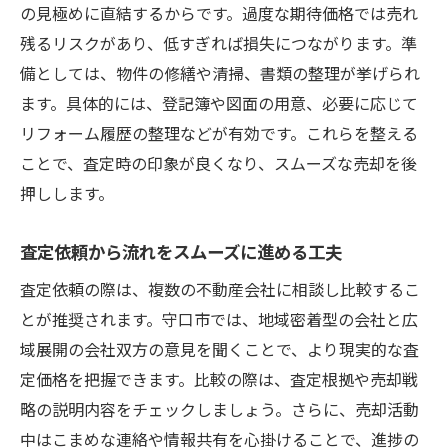
の見極めに直結するからです。過度な期待価格では売れ
売却活動の各ステップで査定を活かす方法
残るリスクがあり、低すぎれば損失につながります。準
売却期間の目安と効率的な進行方法とは
備としては、物件の修繕や清掃、書類の整理が挙げられ
不動産売却査定を踏まえた期間の目安とは
ます。具体的には、登記簿や図面の用意、必要に応じて
守口市の売却流れと効率的な進行のコツ
リフォーム履歴の整理などが有効です。これらを整える
ことで、査定時の印象が良くなり、スムーズな売却を後
売却活動の期間短縮に役立つ査定の活用法
押しします。
効率よく進めるための流れとタイミング調
整
査定依頼から流れをスムーズに進める工夫
売却期間を見極める不動産売却査定のポイ
査定依頼の際は、複数の不動産会社に相談し比較するこ
ント
とが推奨されます。守口市では、地域密着型の会社と広
査定から引き渡しまでの流れを最適化する
域展開の会社双方の意見を聞くことで、より現実的な査
避けたいNG行為と安全な売却のコツ紹介
定価格を把握できます。比較の際は、査定根拠や売却戦
不動産売却査定で避けるべきNG行為とは
略の説明内容をチェックしましょう。さらに、売却活動
守口市で安全に進める売却流れの注意点
中はこまめな連絡や情報共有を心掛けることで、進捗の