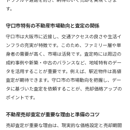
守口市の売却流れで注意すべき落とし穴と
す。
は
トラブルを避けるための査定と手続きの秘
守口市特有の不動産市場動向と査定の関係
訣
守口市は大阪市に近接し、交通アクセスの良さや生活イ
売却成功のために必要な流れとアドバイス
ンフラの充実が特徴です。このため、ファミリー層や単
査定価格に納得できる進め方のポイント
身者の需要が高く、市場は活発です。査定時には周辺の
安心して売却を進めるための流れと対策
成約事例や新築・中古のバランスなど、地域特有のデー
査定から手続きまで安心の売却ステップ
タを活用することが重要です。例えば、駅近物件は高値
査定が期待できます。守口市の市場動向を把握し、デー
不動産売却査定から始める安全な手続き方
タに基づいた査定を依頼することが、売却価格アップの
法
ポイントです。
売却流れの中で重要なステップを徹底紹介
守口市で安心できる査定と手続きの流れ
不動産売却査定が重要な理由と準備のコツ
不動産売却査定と契約手続きのつながり
売却査定が重要な理由は、現実的な価格設定と売却期間
手続きの流れを理解し失敗を防ぐポイント