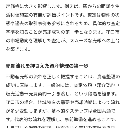
定価格に大きく影響します。例えば、駅からの距離や生
適切な査定が売却流れの成否を左右する理
活利便施設の有無が評価ポイントです。査定は物件の状
由
態や過去の取引事例も参考にされるため、具体的な査定
売却手順で査定を最大限に活かすポイント
基準を知ることが売却成功の第一歩となります。守口市
スムーズな資産整理へ導く実践的な流れ
の市場動向を理解した査定が、スムーズな売却への土台
不動産売却査定で資産整理を効率化する方
を築きます。
法
守口市でスムーズな売却流れを目指すコツ
売却流れを押さえた資産整理の第一歩
実践的な売却手順と不動産査定の活用例
不動産売却の流れを正しく把握することは、資産整理の
トラブル回避のための流れと注意点
成功に直結します。一般的には、査定依頼→媒介契約→
資産整理で後悔しない売却査定の選び方
販売活動→売買契約→引き渡し、という段階を経ます。
守口市の場合、地域特有の需要や売却時期によって流れ
売却活動を円滑に進めるための流れ解説
が多少変動しますが、基本的なステップは全国共通で
守口市で失敗しない不動産売却の進め方
す。代表的な流れを理解し、事前準備を進めることで、
不動産売却査定を活かした失敗しない流れ
トラブルや遅延を防ぎ、納得のいく売却を実現できま