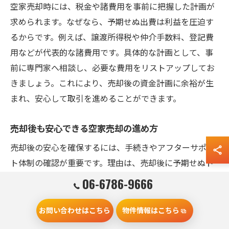
空家売却時には、税金や諸費用を事前に把握した計画が
求められます。なぜなら、予期せぬ出費は利益を圧迫す
るからです。例えば、譲渡所得税や仲介手数料、登記費
用などが代表的な諸費用です。具体的な計画として、事
前に専門家へ相談し、必要な費用をリストアップしてお
きましょう。これにより、売却後の資金計画に余裕が生
まれ、安心して取引を進めることができます。
売却後も安心できる空家売却の進め方
売却後の安心を確保するには、手続きやアフターサポー
ト体制の確認が重要です。理由は、売却後に予期せぬト
ラブルが発生する場合があるためです。具体的な進め方
06-6786-9666
として、売買契約内容を十分に理解し、引き渡し後の対
応についても不動産会社と事前に確認しましょう。ま
お問い合わせはこちら
物件情報はこちら
た、売却後の税務申告や必要な届出も忘れずに実施する