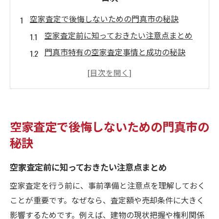
空家査定で後悔しないための門真市の秘訣
空家査定前に知っておきたい注意点まとめ
門真市特有の空家査定事情と成功の秘訣
査定依頼時に役立つ空家の基本情報整理
空家売却で後悔しないためのポイント解説
複数査定の活用で空家の価値を最大化する
方法
空家査定で後悔しないための門真市の
信頼できる空家査定会社を見極めるコツ
秘訣
大阪府門真市で空家を高く売るコツを伝授
空家査定前に知っておきたい注意点まとめ
空家を高値で売却するための準備と工夫
査定額アップにつながる空家の魅力発信術
空家査定を行う前に、事前準備と注意点を理解しておく
門真市で空家が高く評価される条件とは
ことが重要です。なぜなら、査定額や売却条件に大きく
影響するためです。例えば、建物の現状把握や権利関係
空家売却で失敗しないタイミングの選び方