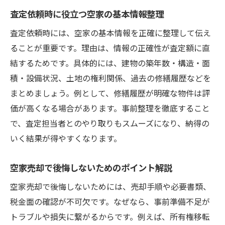
門真市で必要な空家査定書類と準備方法
査定依頼時に役立つ空家の基本情報整理
空家査定で知っておきたい税金の基礎知識
査定依頼時には、空家の基本情報を正確に整理して伝え
査定額の根拠をしっかり確認する重要性
ることが重要です。理由は、情報の正確性が査定額に直
空家の状態が査定結果に与える影響とは
結するためです。具体的には、建物の築年数・構造・面
トラブル回避へ導く空家売却の注意点
積・設備状況、土地の権利関係、過去の修繕履歴などを
まとめましょう。例として、修繕履歴が明確な物件は評
空家売却でよくあるトラブル事例と対策法
価が高くなる場合があります。事前整理を徹底すること
空家の境界問題や権利関係の注意ポイント
で、査定担当者とのやり取りもスムーズになり、納得の
売却前に確認すべき空家の法的チェック項
いく結果が得やすくなります。
目
契約書や重要事項説明書の見落とし注意
空家売却で後悔しないためのポイント解説
空家売却時のNG行為とそのリスクについて
空家売却で後悔しないためには、売却手順や必要書類、
近隣とのトラブルを未然に防ぐ空家管理術
税金面の確認が不可欠です。なぜなら、事前準備不足が
空家の査定方法を知り賢く売却準備
トラブルや損失に繋がるからです。例えば、所有権移転