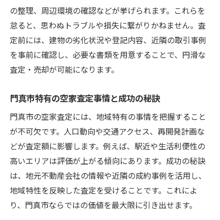
の整理、周辺環境の確認などが挙げられます。これらを
査定から売却までの空家管理ポイント解説
怠ると、思わぬトラブルや損失に繋がりかねません。査
空家売却に役立つ交渉術と注意ポイント
定前には、建物の劣化状況や登記内容、近隣の取引事例
門真市における空家売却の成功ステップ
を事前に確認し、必要な書類を用意することで、円滑な
空家売却までの基本的な流れと必要書類
査定・売却が可能になります。
門真市の空家市場を理解し戦略を立てる方
法
門真市特有の空家査定事情と成功の秘訣
査定結果を活かした空家売却計画の立て方
門真市の空家査定には、地域特有の事情を把握すること
空家売却でつまずかない手続きの進め方
が不可欠です。人口動向や交通アクセス、再開発計画な
契約時に気をつけたい空家売却の注意点
どが査定額に影響します。例えば、駅近や生活利便性の
高いエリアは評価が上がる傾向にあります。成功の秘訣
成功事例から学ぶ空家売却のポイント
は、地元不動産会社の情報や近隣の成約事例を活用し、
納得の空家査定を実現するための基礎知識
地域特性を反映した査定を受けることです。これによ
初心者でも分かる空家査定の基本用語解説
り、門真市ならではの価値を最大限に引き出せます。
空家査定額に差が出る評価基準をチェック