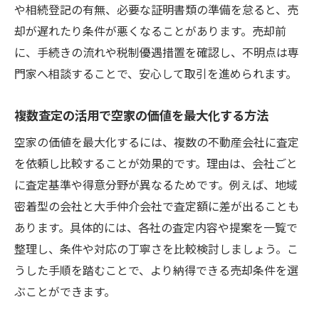
主な空家査定方法とその特徴を徹底比較
や相続登記の有無、必要な証明書類の準備を怠ると、売
現地査定と机上査定それぞれのメリット解
却が遅れたり条件が悪くなることがあります。売却前
説
に、手続きの流れや税制優遇措置を確認し、不明点は専
門家へ相談することで、安心して取引を進められます。
空家査定の依頼タイミングと手順を押さえ
る
複数査定の活用で空家の価値を最大化する方法
査定結果を活かした空家売却戦略の立て方
空家の価値を最大化するには、複数の不動産会社に査定
複数査定の重要性と選択時の注意点
を依頼し比較することが効果的です。理由は、会社ごと
査定後の空家メンテナンスで評価アップ
に査定基準や得意分野が異なるためです。例えば、地域
損を防ぐ門真市の空家売却ポイント集
密着型の会社と大手仲介会社で査定額に差が出ることも
空家売却時に避けたい損する行動一覧
あります。具体的には、各社の査定内容や提案を一覧で
門真市で空家を高く売るための実践ポイン
整理し、条件や対応の丁寧さを比較検討しましょう。こ
ト
うした手順を踏むことで、より納得できる売却条件を選
損失回避のための空家売却タイミング選び
ぶことができます。
空家査定で納得するためのチェックリスト