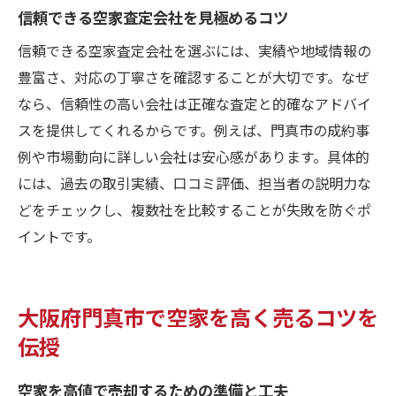
信頼できる空家査定会社を見極めるコツ
税金や諸費用を見据えた空家売却計画
信頼できる空家査定会社を選ぶには、実績や地域情報の
売却後も安心できる空家売却の進め方
豊富さ、対応の丁寧さを確認することが大切です。なぜ
空家売却後の資産運用も考える賢い選択
なら、信頼性の高い会社は正確な査定と的確なアドバイ
空家売却後の資金活用方法と運用のコツ
スを提供してくれるからです。例えば、門真市の成約事
売却益を活かす資産運用の基本戦略とは
例や市場動向に詳しい会社は安心感があります。具体的
空家売却後に検討したい税金対策ポイント
には、過去の取引実績、口コミ評価、担当者の説明力な
空家売却と併せて考える将来の資産形成
どをチェックし、複数社を比較することが失敗を防ぐポ
売却後のトラブル防止策と安心サポート体
イントです。
制
資産運用初心者でも始めやすい活用アイデ
大阪府門真市で空家を高く売るコツを
ア
伝授
空家を高値で売却するための準備と工夫