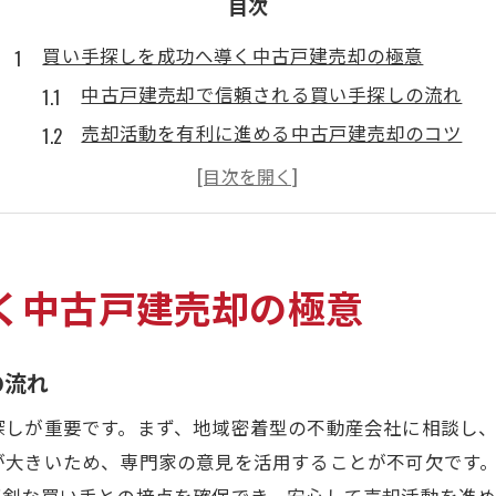
目次
買い手探しを成功へ導く中古戸建売却の極意
中古戸建売却で信頼される買い手探しの流れ
売却活動を有利に進める中古戸建売却のコツ
買い手心理を理解した中古戸建売却の進め方
中古戸建売却と買い手探しの効率的な連携術
不安を解消する中古戸建売却の成功ポイント
早期成約に導く買い手との信頼構築法
く中古戸建売却の極意
大阪府門真市で現金化を目指す売却ポイント
中古戸建売却で現金化を叶える具体的手順
の流れ
現金化を目指す中古戸建売却の優先事項とは
探しが重要です。まず、地域密着型の不動産会社に相談し
売却戦略で差がつく中古戸建売却のポイント
が大きいため、専門家の意見を活用することが不可欠です
門真市で注目される中古戸建売却の特徴
真剣な買い手との接点を確保でき、安心して売却活動を進め