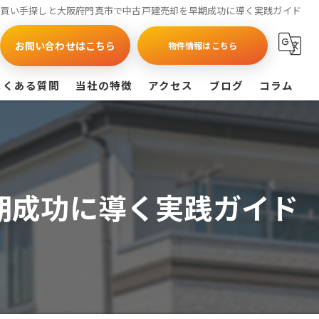
買い手探しと大阪府門真市で中古戸建売却を早期成功に導く実践ガイド
お問い合わせはこちら
物件情報はこちら
よくある質問
当社の特徴
アクセス
ブログ
コラム
買取
戸建て
期成功に導く実践ガイド
マンション
相続
査定