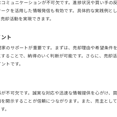
なコミュニケーションが不可欠です。進捗状況や買い手の
築古物件の買い手が注目するポイント解説
ワークを活用した情報発信も有効です。具体的な実践例と
中古戸建売却で築古物件を高く売るコツ
い売却活動を実現できます。
安心して任せる築古中古戸建売却の進め方
スムーズな取引を叶える中古戸建売却の進め方
イント
中古戸建売却でトラブル回避の進め方を解説
門家のサポートが重要です。まずは、売却理由や希望条件
買い手との信頼関係が築ける売却準備法
にすることで、納得のいく判断が可能です。さらに、売却
スムーズな中古戸建売却の手順とポイント
イントです。
売却活動を効率化する中古戸建売却の工夫
買い手と円滑に進める売却交渉のコツ
納得の取引を実現する中古戸建売却術
係が不可欠です。誠実な対応や迅速な情報提供を心がけ、
売却に悩む方へ伝えたい門真市の市場傾向
細を開示することが信頼につながります。また、売主とし
中古戸建売却を左右する市場傾向を解説
ます。