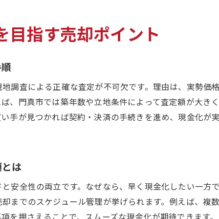
売却前に知っておきたい市場動向ポイント
買い手探しに役立つ門真市の市場情報
を目指す売却ポイント
中古戸建売却に活かす最近の市場変化
売却時期の見極めと市場傾向の活用法
手順
市場傾向を踏まえた中古戸建売却の判断
早期売却を実現する買い手探しのコツを解説
現地調査による正確な査定が不可欠です。理由は、実勢価
えば、門真市では築年数や立地条件によって査定額が大き
中古戸建売却で早期成約を狙う買い手探し術
買い手が見つかれば契約・決済の手続きを進め、現金化が
買い手目線で選ばれる中古戸建売却の工夫
早期売却を叶える買い手アプローチの実例
中古戸建売却で注目される買い手情報の入手法
項とは
買い手に響く中古戸建売却の魅力的な提案
ドと安全性の両立です。なぜなら、早く現金化したい一方
早期売却をサポートする買い手探しの流れ
売却までのスケジュール管理が挙げられます。例えば、複
納得できる中古戸建売却へ導く実践アドバイス
事項を押さえることで、スムーズな現金化が期待できます。