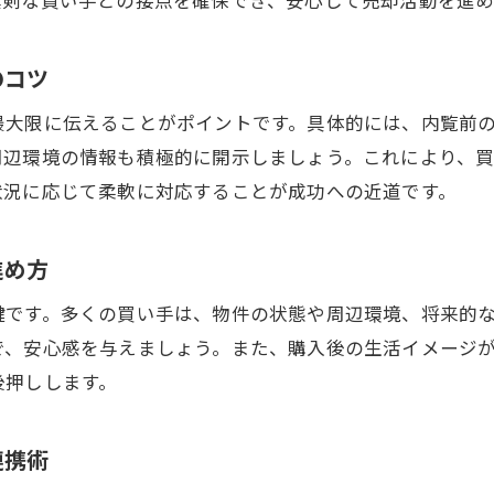
買い手を意識した現金化の実践的な方法
売却スピードを上げる中古戸建売却の秘訣
のコツ
中古戸建売却なら知っておきたい買い手の動向
最大限に伝えることがポイントです。具体的には、内覧前
中古戸建売却に影響する買い手の最新動向
周辺環境の情報も積極的に開示しましょう。これにより、
買い手目線で考える中古戸建売却の魅力強化
状況に応じて柔軟に対応することが成功への近道です。
中古戸建売却で注目される買い手のニーズ
売却活動を左右する買い手の行動パターン
進め方
中古戸建売却に役立つ買い手動向分析の方法
鍵です。多くの買い手は、物件の状態や周辺環境、将来的
成約率を上げる買い手情報の活用ポイント
で、安心感を与えましょう。また、購入後の生活イメージ
築古物件も安心の売却活動と買い手発見術
後押しします。
築古中古戸建売却でも安心な買い手探し法
売却活動を強化する築古物件の魅せ方とは
連携術
築年数が古い中古戸建売却で得する戦略