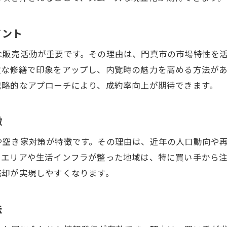
中古戸建売却で納得取引を実現する秘訣
買い手と円満に進める中古戸建売却の心得
イント
売却後も安心できる中古戸建売却の注意点
な販売活動が重要です。その理由は、門真市の市場特性を
中古戸建売却の満足度を高める実践法
微な修繕で印象をアップし、内覧時の魅力を高める方法が
失敗しない中古戸建売却のためのアドバイス
戦略的なアプローチにより、成約率向上が期待できます。
納得感を得る中古戸建売却のステップ紹介
徴
や空き家対策が特徴です。その理由は、近年の人口動向や
いエリアや生活インフラが整った地域は、特に買い手から
売却が実現しやすくなります。
法