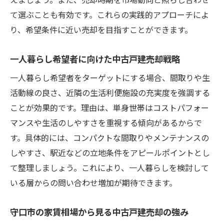
守口市家賃相場を活用した中古戸建売却の
て選ぶことも有効です。これらの実践的アプローチによ
コツ
り、希望条件に近い売却を目指すことができます。
大阪一人暮らし向け家賃相場と中古戸建売
却戦略
一人暮らし希望者に向けた中古戸建売却戦略
築年数ごとの家賃変動が中古戸建売却に与
一人暮らし希望者をターゲットにする場合、間取りや生
える影響
活動線の良さ、近隣の生活利便施設の充実度を強調する
門真市と比較した守口市中古戸建売却の優
ことが効果的です。理由は、単身世帯はコストパフォー
位性
マンスや生活のしやすさを重視する傾向があるからで
女性目線で考える家賃相場と中古戸建売却
す。具体的には、コンパクトな間取りやメンテナンスの
の関係
しやすさ、駅近などの立地条件をアピールポイントとし
家賃安いエリアを意識した中古戸建売却の
て整理しましょう。これにより、一人暮らしを検討して
ポイント
いる層からの問い合わせ増加が期待できます。
守口市で中古戸建を売るなら押さえたい周辺事
守口市の家賃相場から見る中古戸建売却の強み
情