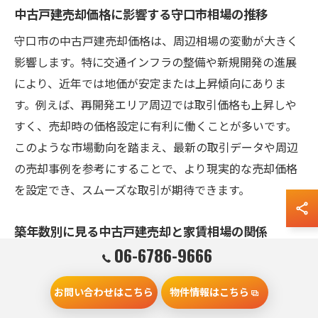
中古戸建売却価格に影響する守口市相場の推移
守口市の中古戸建売却価格は、周辺相場の変動が大きく
影響します。特に交通インフラの整備や新規開発の進展
により、近年では地価が安定または上昇傾向にありま
す。例えば、再開発エリア周辺では取引価格も上昇しや
すく、売却時の価格設定に有利に働くことが多いです。
このような市場動向を踏まえ、最新の取引データや周辺
の売却事例を参考にすることで、より現実的な売却価格
を設定でき、スムーズな取引が期待できます。
築年数別に見る中古戸建売却と家賃相場の関係
06-6786-9666
中古戸建の売却価格は、築年数が進むにつれ家賃相場と
連動して変化します。築浅物件は人気が高く、家賃も高
お問い合わせはこちら
物件情報はこちら
めに維持されるため売却時にも高値がつきやすいです。