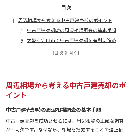
目次
周辺相場から考える中古戸建売却のポイント
中古戸建売却時の周辺相場調査の基本手順
大阪府守口市で中古戸建売却を有利に進め
るコツ
一人暮らし希望者に向けた中古戸建売却戦
略
守口市の家賃相場から見る中古戸建売却の
周辺相場から考える中古戸建売却のポ
強み
イント
中古戸建売却で注目したい大阪の安いエリ
ア事情
中古戸建売却時の周辺相場調査の基本手順
門真市や大日駅周辺と比較する中古戸建売
中古戸建売却を成功させるには、周辺相場の正確な調査
却の視点
が不可欠です。なぜなら、相場を把握することで適正価