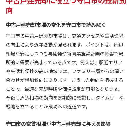
賃貸・一人暮らし需要と中古戸建売却の関
向
係性
大阪で安い地域の生活利便性と売却の工夫
中古戸建売却市場の変化を守口市で読み解く
守口市中古戸建売却に役立つ周辺施設情報
守口市の中古戸建売却市場は、交通アクセスや生活環境
家賃相場と生活利便性を両立させる売却術
の向上により近年変動が見られます。ポイントは、周辺
相場が安定しつつも再開発や新商業施設計画の影響で局
門真市など周辺エリアと比較した売却戦略
所的に需要が高まっている点です。例えば、駅近エリア
守口市中古戸建売却で見逃せない相場の動き
や生活利便性の高い地域では、ファミリー層からの問い
中古戸建売却価格に影響する守口市相場の
合わせが増加傾向にあります。こうした動向を把握する
推移
ことで、最適な売却時期や価格設定が可能となります。
築年数別に見る中古戸建売却と家賃相場の
今後も周辺相場の動向を定期的に確認し、タイムリーな
関係
戦略を立てることが成功への近道です。
女性の一人暮らし需要と守口市相場動向を
分析
守口市の家賃相場が中古戸建売却に与える影響
大阪家賃安いエリアとの比較で考える売却