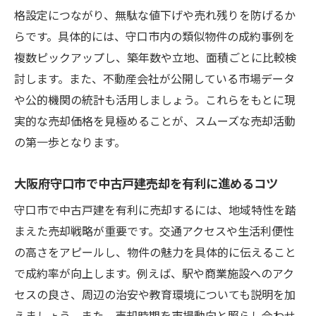
中古戸建売却に役立つ守口市の最新動向
格設定につながり、無駄な値下げや売れ残りを防げるか
中古戸建売却市場の変化を守口市で読み解
らです。具体的には、守口市内の類似物件の成約事例を
く
複数ピックアップし、築年数や立地、面積ごとに比較検
守口市の家賃相場が中古戸建売却に与える
討します。また、不動産会社が公開している市場データ
影響
や公的機関の統計も活用しましょう。これらをもとに現
大阪で女性の一人暮らし需要に合う中古戸
実的な売却価格を見極めることが、スムーズな売却活動
建売却
の第一歩となります。
生活利便性を重視した中古戸建売却の動向
大阪府守口市で中古戸建売却を有利に進めるコツ
守口市賃貸市場のトレンドと中古戸建売却
守口市で中古戸建を有利に売却するには、地域特性を踏
の関係
まえた売却戦略が重要です。交通アクセスや生活利便性
守口市周辺の中古戸建売却で注目の動きと
の高さをアピールし、物件の魅力を具体的に伝えること
は
で成約率が向上します。例えば、駅や商業施設へのアク
家賃相場を知って中古戸建売却を有利に進める
セスの良さ、周辺の治安や教育環境についても説明を加
方法
えましょう。また、売却時期を市場動向と照らし合わせ