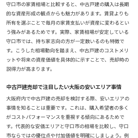
中古戸建売却に必要な守口市の生活環境把
守口市の家賃相場と比較すると、中古戸建の購入は長期
握法
的な資産形成の観点からも魅力があります。賃貸よりも
所有を選ぶことで毎月の家賃支払いが資産に変わるとい
大阪の交通利便性が中古戸建売却に及ぼす
う強みがあるためです。実際、家賃相場が安定している
影響
守口市では、持ち家志向の方が一定数いるのも特徴で
守口市の一人暮らし賃貸需要を中古戸建売
す。こうした相場動向を踏まえ、中古戸建のコストメリ
却に活用
ットや将来の資産価値を具体的に示すことで、売却時の
女性の安心感を意識した中古戸建売却の工
説得力が高まります。
夫
守口市中古戸建売却で注視すべき治安情報
中古戸建売却で注目したい大阪の安いエリア事情
とは
大阪府内で中古戸建の売却を検討する際、安いエリアの
家賃相場を参考にした中古戸建売却の手順
事情を知ることは重要です。これは、購入希望者の多く
女性の一人暮らし視点で見る中古戸建売却のコ
がコストパフォーマンスを重視する傾向にあるためで
ツ
す。代表的な安価エリアと守口市の相場を比較し、守口
女性目線の中古戸建売却と守口市賃貸市場
市ならではの優位点や付加価値を明確にしましょう。例