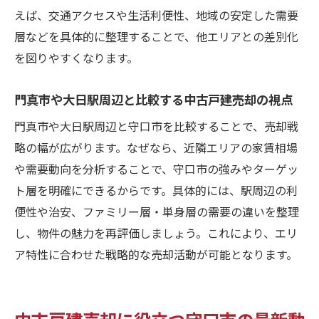
の傾向
えば、交通アクセスや生活利便性、地域の安定した需要
治安の良さが中古戸建売却成約に与える影
層などを具体的に整理することで、他エリアとの差別化
響
を図りやすくなります。
大阪府の家賃相場と女性需要を踏まえた売
門真市や大日駅周辺と比較する中古戸建売却の視点
却戦略
生活利便施設が豊富なエリアの中古戸建売
門真市や大日駅周辺と守口市を比較することで、売却戦
却術
略の幅が広がります。なぜなら、近隣エリアの家賃相場
や需要動向を分析することで、守口市の強みやターゲッ
一人暮らし女性に響く中古戸建売却アピー
ト層を明確にできるからです。具体的には、駅周辺の利
ル法
便性や治安、ファミリー層・単身層の需要の違いを整理
大日駅周辺の需要から見る中古戸建売却の
し、物件の魅力を再評価しましょう。これにより、エリ
可能性
ア特性に合わせた戦略的な売却活動が可能となります。
生活利便性が影響する中古戸建売却の実態
生活利便性が高い守口市の中古戸建売却の
魅力
中古戸建売却に役立つ守口市の最新動