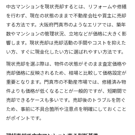
現状売却で中古マンション売る際の失敗例
中古マンションを現状売却するとは、リフォームや修繕
中古マンション売る成功体験と現状売却活
を行わず、現在の状態のままで不動産会社や買主に売却
用法
する方法です。大阪府門真市のようなエリアでは、築年
現状売却で中古マンション売る際の比較検
数やマンションの管理状況、立地などが価格に大きく影
討
響します。現状売却は売却活動の手間やコストを抑えた
い方、すぐに現金化したい方に選ばれやすい方法です。
中古マンション売る後悔を防ぐ現状売却術
中古マンション売るなら押さえたい現状売却の
現状売却を選ぶ際は、物件の状態がそのまま査定価格や
流れ
売却価格に反映されるため、相場と比較して価格設定が
重要となります。門真市の不動産市場では、修繕済み物
中古マンション売る現状売却の全体の流れ
件よりも価格が低くなることが一般的ですが、短期間で
現状売却で中古マンション売る手順解説
売却できるケースも多いです。売却後のトラブルを防ぐ
中古マンション売る時の現状売却書類準備
ため、事前に不具合箇所や注意点を明確にしておくこと
現状売却を進める中古マンション売る交渉
がポイントです。
術
中古マンション売る現状売却のスケジュー