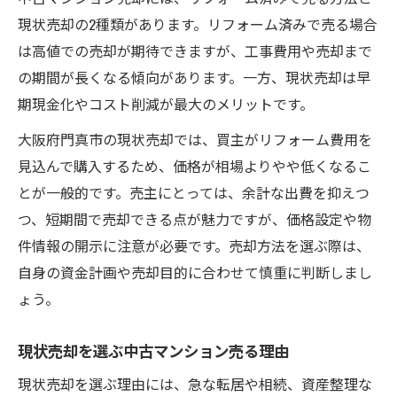
現状売却の2種類があります。リフォーム済みで売る場合
現状売却で中古マンション売る価格設定の
は高値での売却が期待できますが、工事費用や売却まで
コツ
の期間が長くなる傾向があります。一方、現状売却は早
中古マンション売る時の現状売却査定方法
期現金化やコスト削減が最大のメリットです。
現状売却で中古マンション売る相場動向分
析
大阪府門真市の現状売却では、買主がリフォーム費用を
見込んで購入するため、価格が相場よりやや低くなるこ
中古マンション売る現状売却で相場を知る
とが一般的です。売主にとっては、余計な出費を抑えつ
方法
つ、短期間で売却できる点が魅力ですが、価格設定や物
今知っておきたい中古マンション売却の基礎知
件情報の開示に注意が必要です。売却方法を選ぶ際は、
識
自身の資金計画や売却目的に合わせて慎重に判断しまし
中古マンション売る現状売却の基本用語
ょう。
現状売却で中古マンション売る税金ルール
中古マンション売る現状売却に必要な費用
現状売却を選ぶ中古マンション売る理由
現状売却で中古マンション売る前に確認す
現状売却を選ぶ理由には、急な転居や相続、資産整理な