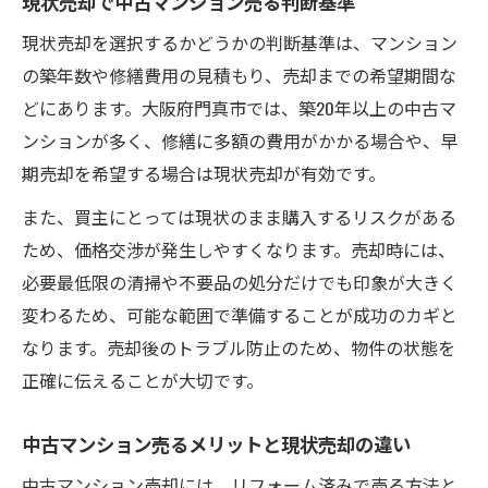
現状売却で中古マンション売る判断基準
ル管理
現状売却を選択するかどうかの判断基準は、マンション
納得取引へ導く現状売却のコツと注意点
の築年数や修繕費用の見積もり、売却までの希望期間な
中古マンション売る現状売却交渉のポイン
どにあります。大阪府門真市では、築20年以上の中古マ
ト
ンションが多く、修繕に多額の費用がかかる場合や、早
現状売却で中古マンション売る際のトラブ
期売却を希望する場合は現状売却が有効です。
ル回避
また、買主にとっては現状のまま購入するリスクがある
中古マンション売る現状売却で重要な書類
ため、価格交渉が発生しやすくなります。売却時には、
管理
必要最低限の清掃や不要品の処分だけでも印象が大きく
現状売却で中古マンション売る費用の把握
変わるため、可能な範囲で準備することが成功のカギと
中古マンション売る時の現状売却リスク管
なります。売却後のトラブル防止のため、物件の状態を
理法
正確に伝えることが大切です。
成功を目指す現状売却の相場判断法
中古マンション売るメリットと現状売却の違い
中古マンション売る現状売却の相場調査の
基本
中古マンション売却には、リフォーム済みで売る方法と