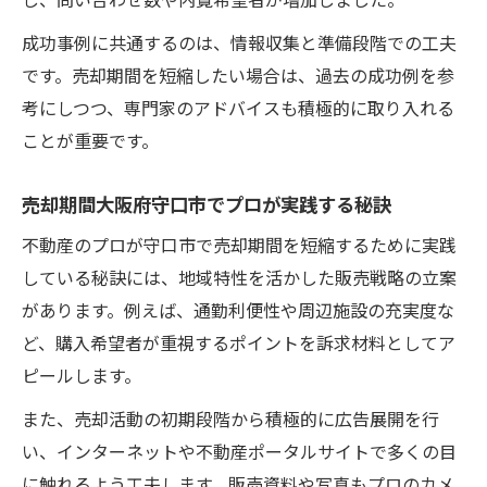
一覧
成功事例に共通するのは、情報収集と準備段階での工夫
中古マンション売る際の手続きと流れ徹底ガイ
です。売却期間を短縮したい場合は、過去の成功例を参
ド
考にしつつ、専門家のアドバイスも積極的に取り入れる
中古マンション売る流れと売却期間短縮の
ことが重要です。
秘訣
売却期間大阪府守口市で効率的な手続き方
売却期間大阪府守口市でプロが実践する秘訣
法
不動産のプロが守口市で売却期間を短縮するために実践
中古マンション売る時の必要書類と準備ポ
している秘訣には、地域特性を活かした販売戦略の立案
イント
があります。例えば、通勤利便性や周辺施設の充実度な
売却期間大阪府守口市で手続きをスムーズ
ど、購入希望者が重視するポイントを訴求材料としてア
に進めるコツ
ピールします。
中古マンション売る際の登記や税金の基本
また、売却活動の初期段階から積極的に広告展開を行
知識
い、インターネットや不動産ポータルサイトで多くの目
に触れるよう工夫します。販売資料や写真もプロのカメ