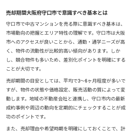
注意点
売却期間大阪府守口市で意識すべき基本とは
中古マンション売る前に押さえたい長期化
リスク
守口市で中古マンションを売る際に意識すべき基本は、
売却期間大阪府守口市でありがちなNG行動
市場動向の把握とエリア特性の理解です。守口市は大阪
と回避策
市へのアクセスが良いことから、通勤・通学ニーズが高
く、物件の流動性が比較的高い傾向があります。しか
中古マンション売る時の早期売却を妨げる
し、競合物件も多いため、差別化ポイントを明確にする
要因分析
ことが大切です。
スムーズな売却を実現するポイント解説
中古マンション売る上で重要なスムーズ売
売却期間の目安としては、平均で3〜6ヶ月程度が多いで
却術
すが、物件の状態や価格設定、販売活動の質によって変
動します。地域の不動産会社と連携し、守口市内の最新
売却期間大阪府守口市で失敗しない進め方
成約事例や周辺の動向を定期的にチェックすることが成
のコツ
功のポイントです。
中古マンション売る際のタイミングと準備
ポイント
また、売却理由や希望時期を明確にしておくことで、計