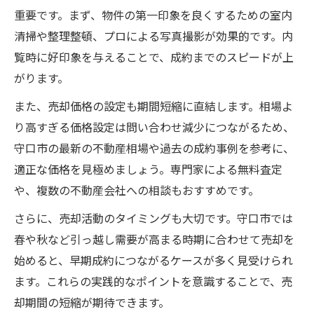
中古マンション売る時の守口市平均期間徹
重要です。まず、物件の第一印象を良くするための室内
底解説
清掃や整理整頓、プロによる写真撮影が効果的です。内
売却期間大阪府守口市の相場と傾向を知る
覧時に好印象を与えることで、成約までのスピードが上
重要性
がります。
中古マンション売る前に知るべき平均日数
また、売却価格の設定も期間短縮に直結します。相場よ
と流れ
り高すぎる価格設定は問い合わせ減少につながるため、
売却期間大阪府守口市でよくある疑問と対
守口市の最新の不動産相場や過去の成約事例を参考に、
策法
適正な価格を見極めましょう。専門家による無料査定
中古マンション売る時に平均期間を短縮す
や、複数の不動産会社への相談もおすすめです。
る方法
さらに、売却活動のタイミングも大切です。守口市では
守口市でマンション売却が長引く理由と対策
春や秋など引っ越し需要が高まる時期に合わせて売却を
中古マンション売る際に売却期間が延びる
始めると、早期成約につながるケースが多く見受けられ
主な理由
ます。これらの実践的なポイントを意識することで、売
売却期間大阪府守口市で失敗しないための
却期間の短縮が期待できます。