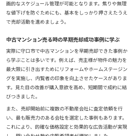
画的なスケジュール管理が可能となります。焦りや無理
売却期間大阪府守口市で知っておきたい実
な値下げを防ぐためにも、基本をしっかり押さえたうえ
践法
で売却活動を進めましょう。
中古マンション売る時のアピール方法と工
夫点
中古マンション売る時の早期売却成功事例に学ぶ
売却で失敗しないためのNG行動と注意点
実際に守口市で中古マンションを早期売却できた事例か
中古マンション売る際に避けたいNG行動と
ら学ぶことは多いです。例えば、売主様が物件の魅力を
は
最大限に引き出すためにリフォームやホームステージン
売却期間大阪府守口市で注意すべき失敗パ
グを実施し、内覧者の印象を向上させたケースがありま
ターン
す。見た目の改善が購入意欲を高め、短期間で成約に結
中古マンション売る時のトラブル防止ポイ
びつきました。
ント
また、売却開始前に複数の不動産会社に査定依頼を行
売却期間大阪府守口市でよくある誤解と対
い、最も販売力のある会社を選定した事例もあります。
策法
これにより、的確な価格設定と効果的な広告活動が実現
中古マンション売る上で知るべき注意事項
し、問い合わせ数や内覧希望者が増加しました。