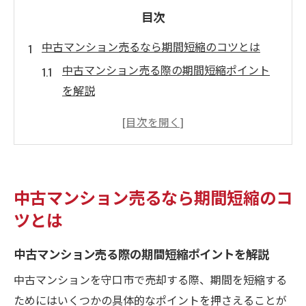
目次
中古マンション売るなら期間短縮のコツとは
中古マンション売る際の期間短縮ポイント
を解説
売却期間大阪府守口市で意識すべき基本と
は
中古マンション売る時の早期売却成功事例
に学ぶ
中古マンション売るなら期間短縮のコ
売却期間大阪府守口市でプロが実践する秘
ツとは
訣
中古マンション売るときの市場動向の見極
中古マンション売る際の期間短縮ポイントを解説
め方
中古マンションを守口市で売却する際、期間を短縮する
売却期間の平均を知って守口市で先手を打つ
ためにはいくつかの具体的なポイントを押さえることが