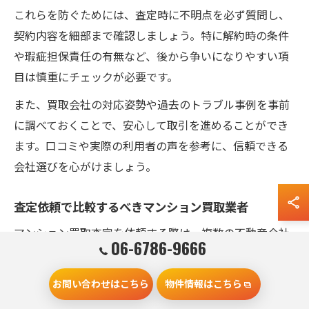
これらを防ぐためには、査定時に不明点を必ず質問し、
契約内容を細部まで確認しましょう。特に解約時の条件
や瑕疵担保責任の有無など、後から争いになりやすい項
目は慎重にチェックが必要です。
また、買取会社の対応姿勢や過去のトラブル事例を事前
に調べておくことで、安心して取引を進めることができ
ます。口コミや実際の利用者の声を参考に、信頼できる
会社選びを心がけましょう。
査定依頼で比較するべきマンション買取業者
マンション買取査定を依頼する際は、複数の不動産会社
06-6786-9666
を比較することが高値売却への近道です。大阪府門真市
では、地域に根差した業者から大手まで選択肢が豊富に
お問い合わせはこちら
物件情報はこちら
あります。それぞれの得意分野や査定基準を見極めるこ