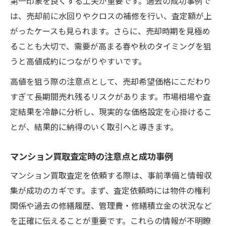
第一印象を良くする工夫が重要です。過去の成功事例で
は、売却前に水回りやクロスの補修を行い、査定額が上
マンション買取でトラブルを避けるポイン
がったケースも見られます。さらに、売却時期を見極め
ト
ることも大切で、需要が高まる春や秋のタイミングを狙
査定依頼で比較するべきマンション買取業
うと高値成約につながりやすいです。
者
信頼できるマンション買取会社の見極め方
高値を狙う際の注意点として、売却希望価格にこだわり
すぎて長期間売れ残るリスクがあります。市場相場や査
今知りたい門真市の買取相場と売却傾向
定結果を冷静に分析し、現実的な価格設定を心掛けるこ
マンション買取相場と市場傾向を徹底分析
とが、結果的に納得のいく取引へと導きます。
売却しやすい時期とマンション買取の関係
過去の事例から見るマンション買取相場の
マンション買取査定時の注意点と成功事例
推移
マンション買取査定を依頼する際は、事前準備と情報収
マンション買取査定と価格変動のポイント
集が成功のカギです。まず、査定依頼時には物件の権利
最新データで読み解く売却傾向と対策
関係や過去の修繕履歴、管理費・修繕積立金の状況など
を正確に伝えることが重要です。これらの情報が不明瞭