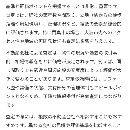
信頼できる査定で売却価格が変わる仕組み
基準と評価ポイントを把握することは非常に重要です。
マンション買取査定と売却期間の関係を解
査定では、建物の築年数や間取り、立地（駅からの徒歩
説
距離や周辺環境）、管理状況など、複数の要素が総合的
査定額と実際の売却価格の違いに注目
に評価されます。特に門真市の場合、大阪市内へのアク
セス性や地域の再開発状況も査定に影響を与えます。
マンション買取査定がもたらす安心の取引
納得価格を叶えるマンション買取の工夫とは
不動産会社による査定は、物件の現況や過去の取引事
例、相場情報をもとに価格が決定されます。例えば、同
マンション買取査定額アップの工夫を徹底
じ間取りでも駅近や周辺施設の充実度によって評価が大
解説
きく変わることがあります。査定依頼時には、リフォー
納得価格を実現するための準備ポイント
ム歴や設備の状態、共有部分の管理体制もアピールポイ
マンション買取で価格交渉を有利に進める
ントとなるため、正確な情報提供が高値査定につながり
方法
ます。
物件の魅力を伝えることで査定額が変わる
査定の際には、複数の不動産会社へ相談することもおす
理由
すめです。異なる会社の見解や評価基準を比較すること
マンション買取のタイミングを見極めるコ