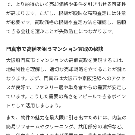
で、より納得のいく売却価格や条件を引き出せる可能性
ツ
が高まります。ただし、根拠が曖昧な高額査定には注意
資産価値最大化へ導くマンション買取ポイント
が必要です。買取価格の根拠や査定方法を確認し、信頼
資産価値を高めるマンション買取のポイン
できる会社を選ぶことが失敗防止につながります。
ト紹介
マンション買取査定で見落とせない重要項
門真市で高値を狙うマンション買取の秘訣
目
大阪府門真市でマンションの高値買取を実現するには、
売却後も安心できるマンション買取の選び
地域特性を理解し、適切な売却戦略を立てることが鍵と
方
なります。まず、門真市は大阪市や京阪沿線へのアクセ
資産価値を守るためのマンション買取戦略
スが良好で、ファミリー層や単身者からの需要が安定し
マンション買取の専門知識で資産を守る方
ています。こうした需要の高さをアピールできるポイン
法
トとして活用しましょう。
スムーズ売却へと繋がる査定依頼の極意
また、物件の魅力を最大限に引き出すためには、内装の
マンション買取査定依頼時の準備と流れ
簡易リフォームやクリーニング、共用部分の清掃など、
スムーズな取引を実現する査定依頼のコツ