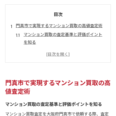
目次
門真市で実現するマンション買取の高値査定術
マンション買取の査定基準と評価ポイント
を知る
門真市で高値を狙うマンション買取の秘訣
マンション買取査定時の注意点と成功事例
市場動向を踏まえたマンション買取査定対
策
門真市で実現するマンション買取の高
売却希望を叶えるマンション買取の実践術
値査定術
マンション買取査定が売却成功を左右する理由
正確なマンション買取査定が売却の鍵とな
マンション買取の査定基準と評価ポイントを知る
る理由
マンション買取査定を大阪府門真市で依頼する際、査定