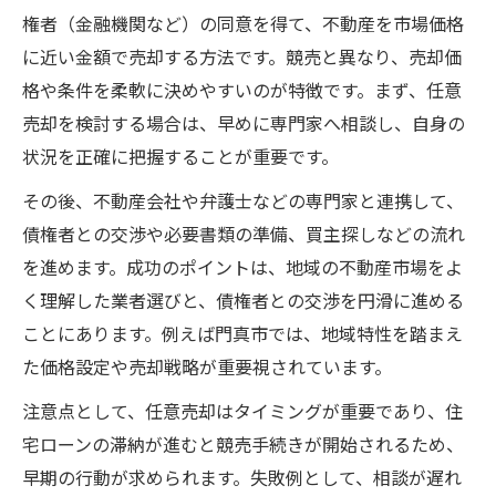
任意売却で得られる競売との差と活用メリ
権者（金融機関など）の同意を得て、不動産を市場価格
ット
に近い金額で売却する方法です。競売と異なり、売却価
任意売却の手順と競売リスクを減らす方法
格や条件を柔軟に決めやすいのが特徴です。まず、任意
任意売却の専門家活用で競売回避を実現
売却を検討する場合は、早めに専門家へ相談し、自身の
状況を正確に把握することが重要です。
任意売却を検討すべきタイミングと判断基
準
その後、不動産会社や弁護士などの専門家と連携して、
任意売却の仕組みを理解したい方へ基本解説
債権者との交渉や必要書類の準備、買主探しなどの流れ
を進めます。成功のポイントは、地域の不動産市場をよ
任意売却の仕組みと基本的な流れを徹底解
く理解した業者選びと、債権者との交渉を円滑に進める
説
ことにあります。例えば門真市では、地域特性を踏まえ
任意売却に必要な条件と準備ポイント
た価格設定や売却戦略が重要視されています。
任意売却と住宅ローンの関係性をわかりや
すく説明
注意点として、任意売却はタイミングが重要であり、住
宅ローンの滞納が進むと競売手続きが開始されるため、
任意売却を始める前に知っておきたい注意
早期の行動が求められます。失敗例として、相談が遅れ
点