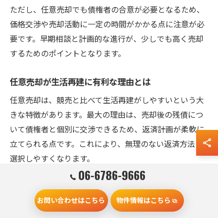
ただし、任意売却でも債権者の合意が必要となるため、
価格交渉や売却活動に一定の時間がかかる点に注意が必
要です。早期相談と計画的な進行が、少しでも高く売却
するためのポイントとなります。
任意売却が生活再建に有利な理由とは
任意売却は、競売と比べて生活再建がしやすいという大
きな特徴があります。最大の理由は、売却後の残債につ
いて債権者と個別に交渉できるため、返済計画が柔軟に
立てられる点です。これにより、無理のない返済方法を
選択しやすくなります。
06-6786-9666
また、任意売却の場合は引越し費用の一部負担や、リー
スバックといった住み続けるための選択肢も検討可能で
お問い合わせはこちら
物件情報はこちら
す。門真市で実際に任意売却を経験した方の中には、早