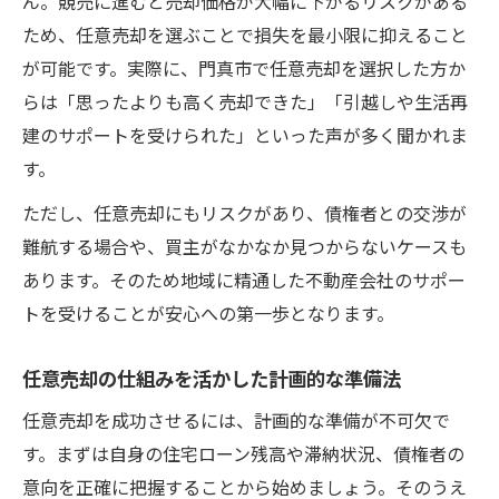
ん。競売に進むと売却価格が大幅に下がるリスクがある
任意売却のデメリットも含めた総合的評価
ため、任意売却を選ぶことで損失を最小限に抑えること
任意売却手続きの期間や成功率を詳しく紹介
が可能です。実際に、門真市で任意売却を選択した方か
任意売却の手続き期間を実際の流れで解説
らは「思ったよりも高く売却できた」「引越しや生活再
任意売却の成功率と高めるための工夫
建のサポートを受けられた」といった声が多く聞かれま
任意売却完了までに必要なステップと注意
す。
点
ただし、任意売却にもリスクがあり、債権者との交渉が
任意売却にかかる時間と競売との違い
難航する場合や、買主がなかなか見つからないケースも
任意売却の成功事例から学ぶ期間短縮のコ
あります。そのため地域に精通した不動産会社のサポー
ツ
トを受けることが安心への第一歩となります。
任意売却の仕組みを活かした計画的な準備法
任意売却を成功させるには、計画的な準備が不可欠で
す。まずは自身の住宅ローン残高や滞納状況、債権者の
意向を正確に把握することから始めましょう。そのうえ