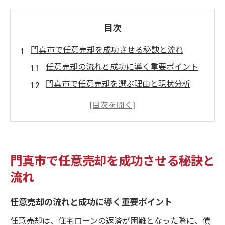
目次
門真市で任意売却を成功させる秘訣と流れ
任意売却の流れと成功に導く重要ポイント
門真市で任意売却を選ぶ理由と現状分析
任意売却の仕組みを活かした計画的な準備
法
金融機関との円滑な交渉で任意売却を有利
に進める
門真市で任意売却を成功させる秘訣と
任意売却後の生活再建に向けた具体的対策
流れ
競売回避に役立つ任意売却の実践知識
競売を回避するための任意売却戦略を考え
任意売却の流れと成功に導く重要ポイント
る
任意売却は、住宅ローンの返済が困難となった際に、債