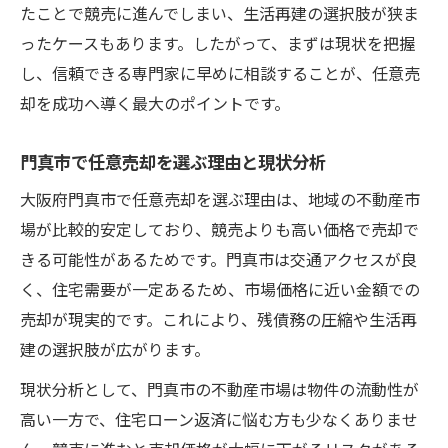
たことで競売に進んでしまい、生活再建の選択肢が狭ま
任意売却の相談時に重要なヒアリング内容
ったケースもあります。したがって、まずは現状を把握
住宅ローン滞納時の任意売却活用術
し、信頼できる専門家に早めに相談することが、任意売
住宅ローン滞納時に任意売却を選ぶ理由
却を成功へ導く最大のポイントです。
任意売却で生活再建を目指す実践的な方法
滞納から任意売却へスムーズに進める準備
門真市で任意売却を選ぶ理由と現状分析
任意売却で残債務と向き合う解決策
大阪府門真市で任意売却を選ぶ理由は、地域の不動産市
任意売却の相談先選びとサポート体制
場が比較的安定しており、競売よりも高い価格で売却で
任意売却のメリットと競売の違いを徹底比較
きる可能性があるためです。門真市は交通アクセスが良
く、住宅需要が一定あるため、市場価格に近い金額での
任意売却のメリットを競売と比較して解説
売却が現実的です。これにより、残債務の圧縮や生活再
競売と任意売却で異なる売却価格のポイン
建の選択肢が広がります。
ト
現状分析として、門真市の不動産市場は物件の流動性が
任意売却が生活再建に有利な理由とは
高い一方で、住宅ローン返済に悩む方も少なくありませ
任意売却と競売の手続きの違いを押さえる