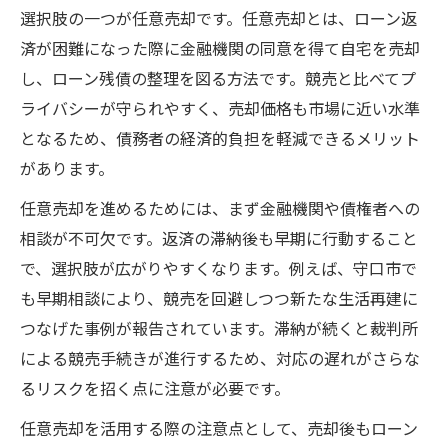
選択肢の一つが任意売却です。任意売却とは、ローン返
任意売却で重視すべき専門家選びの基準
済が困難になった際に金融機関の同意を得て自宅を売却
住宅ローン残債と任意売却の関係を知る
し、ローン残債の整理を図る方法です。競売と比べてプ
返済問題を抱える前に知りたい対策
ライバシーが守られやすく、売却価格も市場に近い水準
住宅ローン返済困難前の任意売却対策案
となるため、債務者の経済的負担を軽減できるメリット
任意売却前に取るべき具体的な行動とは
があります。
住宅ローン支払い遅延時の任意売却選択
任意売却を進めるためには、まず金融機関や債権者への
任意売却と債務整理の比較ポイント解説
相談が不可欠です。返済の滞納後も早期に行動すること
任意売却以外の住宅ローン対策も紹介
で、選択肢が広がりやすくなります。例えば、守口市で
家族を守る任意売却活用の実情とは
も早期相談により、競売を回避しつつ新たな生活再建に
任意売却で家族の生活を守るための工夫
つなげた事例が報告されています。滞納が続くと裁判所
による競売手続きが進行するため、対応の遅れがさらな
住宅ローン問題が家族に与える影響と対策
るリスクを招く点に注意が必要です。
任意売却を利用したプライバシー保護方法
任意売却を活用する際の注意点として、売却後もローン
家族に知られず進める任意売却の流れ解説