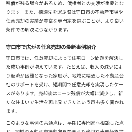
残債が残る場合があるため、債権者との交渉が重要とな
任意売却後の家族支援策と生活再建の道
ります。また、相談先を選ぶ際は守口市の不動産市場や
ローン滞納から解決へ導く売却の流れ
任意売却の実績が豊富な専門家を選ぶことが、より良い
住宅ローン滞納時の任意売却開始ステップ
条件での解決につながります。
任意売却による債権者との交渉方法解説
任意売却手続きの具体的な進行と注意点
守口市で広がる任意売却の最新事例紹介
住宅ローン滞納後の任意売却スケジュール
守口市では、任意売却によって住宅ローン問題を解決し
任意売却で競売を回避する現実的手順
た成功事例が増えています。たとえば、収入の減少によ
任意売却後の生活再建に役立つ知識
り返済が困難となった家庭が、地域に精通した不動産会
社のサポートを受け、短期間で任意売却を実現したケー
任意売却後の住宅ローン残債対応策とは
スがあります。売却後はローン残債が大幅に減少し、新
生活再建に向けた任意売却後の支援活用
たな住まいで生活を再出発できたという声も多く聞かれ
任意売却後の家計管理と資金確保の方法
ます。
新生活に役立つ任意売却後の注意点紹介
このような事例の共通点は、早期に専門家へ相談した点
任意売却後に利用できる相談先の選び方
と、地域の不動産市場動向を踏まえた適切な売却価格設