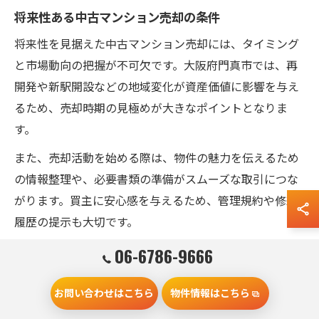
将来性ある中古マンション売却の条件
将来性を見据えた中古マンション売却には、タイミング
と市場動向の把握が不可欠です。大阪府門真市では、再
開発や新駅開設などの地域変化が資産価値に影響を与え
るため、売却時期の見極めが大きなポイントとなりま
す。
また、売却活動を始める際は、物件の魅力を伝えるため
の情報整理や、必要書類の準備がスムーズな取引につな
がります。買主に安心感を与えるため、管理規約や修繕
履歴の提示も大切です。
実際に「売れなかったらどうなるのか」と不安に思う方
06-6786-9666
も、適切な価格設定と売却戦略を立てることで、納得の
いく結果を得やすくなります。将来性ある売却を実現す
お問い合わせはこちら
物件情報はこちら
るためには、地域専門の不動産会社と連携し、最新の市