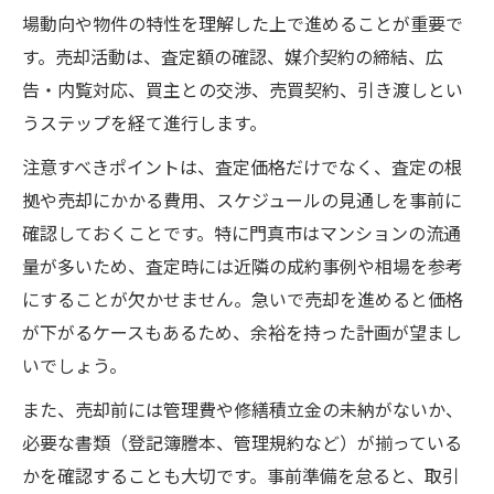
資産価値と築年数の関係性を理解しよう
場動向や物件の特性を理解した上で進めることが重要で
す。売却活動は、査定額の確認、媒介契約の締結、広
築古マンション売却時のリフォーム検討点
告・内覧対応、買主との交渉、売買契約、引き渡しとい
門真市で中古マンション売却の注意点とは
うステップを経て進行します。
門真市特有の中古マンション売却事情とは
注意すべきポイントは、査定価格だけでなく、査定の根
周辺環境が売却に与える影響と対策
拠や売却にかかる費用、スケジュールの見通しを事前に
中古マンション売却で重要な地域情報の確
確認しておくことです。特に門真市はマンションの流通
認
量が多いため、査定時には近隣の成約事例や相場を参考
門真市の市場動向と売却時期の見極め方
にすることが欠かせません。急いで売却を進めると価格
管理費や修繕積立金の説明ポイント
が下がるケースもあるため、余裕を持った計画が望まし
売れない場合の中古マンション対策術
いでしょう。
中古マンション売却が長引くときの見直し
また、売却前には管理費や修繕積立金の未納がないか、
方
必要な書類（登記簿謄本、管理規約など）が揃っている
売れない理由を分析し戦略を再検討しよう
かを確認することも大切です。事前準備を怠ると、取引