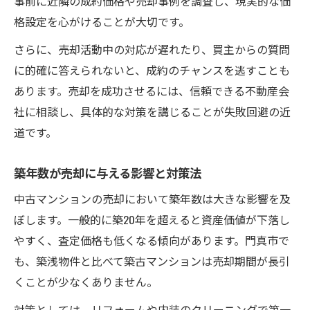
事前に近隣の成約価格や売却事例を調査し、現実的な価
不動産会社選びで失敗しないポイント
格設定を心がけることが大切です。
売却活動のスケジュール管理のコツ
さらに、売却活動中の対応が遅れたり、買主からの質問
に的確に答えられないと、成約のチャンスを逃すことも
あります。売却を成功させるには、信頼できる不動産会
社に相談し、具体的な対策を講じることが失敗回避の近
道です。
築年数が売却に与える影響と対策法
中古マンションの売却において築年数は大きな影響を及
ぼします。一般的に築20年を超えると資産価値が下落し
やすく、査定価格も低くなる傾向があります。門真市で
も、築浅物件と比べて築古マンションは売却期間が長引
くことが少なくありません。
対策としては、リフォームや内装のクリーニングで第一