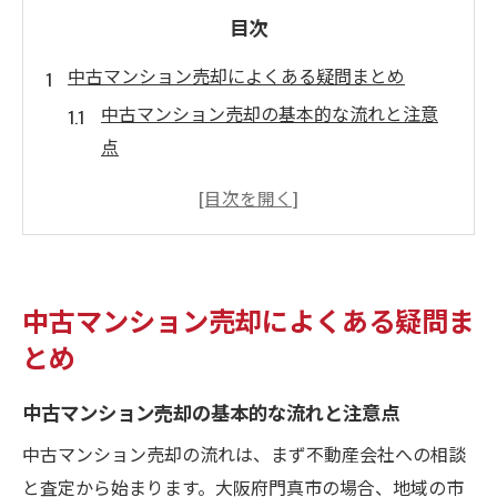
目次
中古マンション売却によくある疑問まとめ
中古マンション売却の基本的な流れと注意
点
よくある質問から見る売却の失敗例とは
築年数が売却に与える影響と対策法
中古マンション売却でかかる費用の内訳
売却価格の決まり方と相場のポイント
中古マンション売却によくある疑問ま
売れにくい築年数の理由を深掘り解説
とめ
築年数が中古マンション売却に及ぼす影響
中古マンション売却の基本的な流れと注意点
築古物件でも売却成功を目指すコツ
なぜ築年数で売れ行きが変わるのか徹底分
中古マンション売却の流れは、まず不動産会社への相談
析
と査定から始まります。大阪府門真市の場合、地域の市