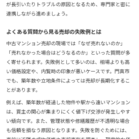
価格設定変更が中古マンション売却に与え
が長引いたりトラブルの原因となるため、専門家と密に
る効果
連携しながら進めましょう。
競合物件との差別化ポイントの探し方
よくある質問から見る売却の失敗例とは
売れなかったら選択できる手放し方法
資産価値維持に重要な売却ポイント解説
中古マンション売却の現場では「なぜ売れないのか」
「売れなかった場合はどうなるのか」といった質問が多
中古マンション売却時の資産価値評価軸
く寄せられます。失敗例として多いのは、相場よりも高
売却前リフォームの資産価値への影響
い価格設定や、内覧時の印象が悪いケースです。門真市
大阪で資産価値が下がりにくいポイント
でも、築年数や立地条件によっては売却が長期化するこ
将来性ある中古マンション売却の条件
とがあります。
資産価値維持に必要な物件管理方法
例えば、築年数が経過した物件や駅から遠いマンション
売却活動で後悔しないための進め方紹介
は、買主の関心が集まりにくく値下げ交渉が発生しやす
中古マンション売却を後悔しない事前準備
い傾向です。また、管理状態や修繕履歴が不透明な場合
売却活動中の内覧対応と印象アップ術
も信頼を損なう原因となります。失敗を防ぐためには、
売却価格交渉で納得するための進め方