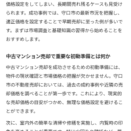
要性
価格設定をしてしまい、長期間売れ残るケースも見受け
中古マンション売却後の費用や税金を事前
られます。成功事例では、守口市の最新市況を把握し、
に把握
適正価格を設定することで早期売却に至った例が多いで
中古マンション売却で住宅ローン残債の整
す。まずは市場調査と基礎知識の習得から始めることを
理手順
おすすめします。
中古マンション売却利益と出費のバランス
中古マンション売却で重要な初動準備とは何か
を考える
中古マンション売却を成功させるための初動準備には、
中古マンション売却後の生活設計に必要な
物件の現状確認と市場価格の把握が欠かせません。守口
準備
市の不動産売却においては、過去の成約事例や近隣の売
納得価格に近づく売却準備の秘訣を探る
却価格を調べることが第一歩です。これにより、現実的
中古マンション売却で価格設定のポイント
な売却価格の目安がつかめ、無理な価格設定を避けるこ
を学ぶ
とができます。
中古マンション売却前の相場調査の進め方
次に、室内外の簡単な清掃や修繕を実施し、内覧時の印
とは