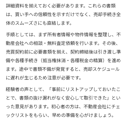
中古マンション売却時の進捗管理ポイント
詳細資料を揃えておく必要があります。これらの書類
中古マンション売却後のトラブル防止策を
は、買い手への信頼性を示すだけでなく、売却手続き全
伝授
体のスムーズさにも直結します。
信頼できる相手を選ぶ中古マンション売却術
手順としては、まず所有者情報や物件情報を整理し、不
中古マンション売却で信頼できる担当者の
動産会社への相談・無料査定依頼を行います。その後、
見極め方
売買契約前に必要書類を揃え、契約締結後は引き渡し準
中古マンション売却時に重視すべき対応力
備や各種手続き（抵当権抹消・各種税金の精算）を進め
とは
ます。途中で書類不備が発覚すると、売却スケジュール
中古マンション売却相談でチェックしたい
に遅れが生じるため注意が必要です。
ポイント
経験者の声として、「事前にリストアップしておいたこ
中古マンション売却の口コミや評判活用術
とで、書類の抜け漏れがなく安心して取引できた」とい
中古マンション売却で相性の良い相談先を
った意見があります。初心者の方は、不動産会社にチェ
探す方法
ックリストをもらい、早めの準備を心がけましょう。