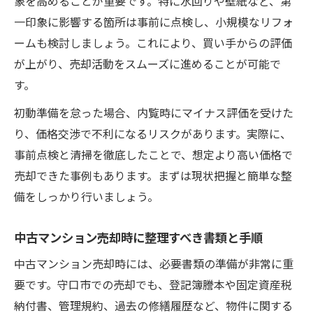
象を高めることが重要です。特に水回りや壁紙など、第
中古マンション売却で内覧時に差がつく工
一印象に影響する箇所は事前に点検し、小規模なリフォ
夫
ームも検討しましょう。これにより、買い手からの評価
中古マンション売却に役立つリフォーム活
が上がり、売却活動をスムーズに進めることが可能で
用法
す。
中古マンション売却の価格交渉で注意すべ
初動準備を怠った場合、内覧時にマイナス評価を受けた
き点
り、価格交渉で不利になるリスクがあります。実際に、
マンション売却で後悔しないための実践ステッ
事前点検と清掃を徹底したことで、想定より高い価格で
プ
売却できた事例もあります。まずは現状把握と簡単な整
中古マンション売却で後悔しない流れを把
備をしっかり行いましょう。
握
中古マンション売却成功のための事前準備
中古マンション売却時に整理すべき書類と手順
とは
中古マンション売却時には、必要書類の準備が非常に重
中古マンション売却で避けたい失敗事例を
要です。守口市での売却でも、登記簿謄本や固定資産税
紹介
納付書、管理規約、過去の修繕履歴など、物件に関する