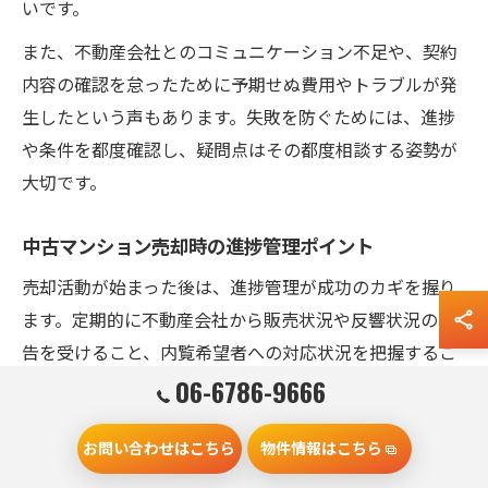
いです。
また、不動産会社とのコミュニケーション不足や、契約
内容の確認を怠ったために予期せぬ費用やトラブルが発
生したという声もあります。失敗を防ぐためには、進捗
や条件を都度確認し、疑問点はその都度相談する姿勢が
大切です。
中古マンション売却時の進捗管理ポイント
売却活動が始まった後は、進捗管理が成功のカギを握り
ます。定期的に不動産会社から販売状況や反響状況の報
告を受けること、内覧希望者への対応状況を把握するこ
とが重要です。大阪府守口市では、駅近や学区、周辺施
06-6786-9666
設などの地域情報が購入意欲に大きく影響するため、こ
お問い合わせはこちら
物件情報はこちら
れらの魅力を伝える工夫も進捗管理の一部といえます。