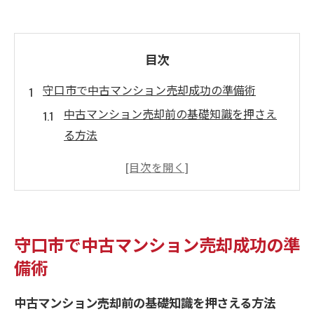
目次
守口市で中古マンション売却成功の準備術
中古マンション売却前の基礎知識を押さえ
る方法
中古マンション売却で重要な初動準備とは
何か
中古マンション売却時に整理すべき書類と
手順
守口市で中古マンション売却成功の準
中古マンション売却査定を有利に進めるポ
備術
イント解説
中古マンション売却で資産価値を高めるコ
中古マンション売却前の基礎知識を押さえる方法
ツ