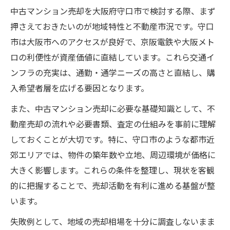
中古マンション売却を大阪府守口市で検討する際、まず
初めての売却を安心して進める守口市のコツ
押さえておきたいのが地域特性と不動産市況です。守口
中古マンション売却初心者が抱えがちな不
市は大阪市へのアクセスが良好で、京阪電鉄や大阪メト
安を解消
ロの利便性が資産価値に直結しています。これら交通イ
中古マンション売却で安心できる流れの全
ンフラの充実は、通勤・通学ニーズの高さと直結し、購
体像
入希望者層を広げる要因となります。
中古マンション売却に必要な段取りを分か
また、中古マンション売却に必要な基礎知識として、不
りやすく解説
動産売却の流れや必要書類、査定の仕組みを事前に理解
中古マンション売却時のトラブル回避術を
しておくことが大切です。特に、守口市のような都市近
知る
郊エリアでは、物件の築年数や立地、周辺環境が価格に
中古マンション売却で信頼できる相談先を
大きく影響します。これらの条件を整理し、現状を客観
見極める
的に把握することで、売却活動を有利に進める基盤が整
中古マンション売却、守口市での資金計画とは
います。
中古マンション売却で資金計画を立てる重
失敗例として、地域の売却相場を十分に調査しないまま