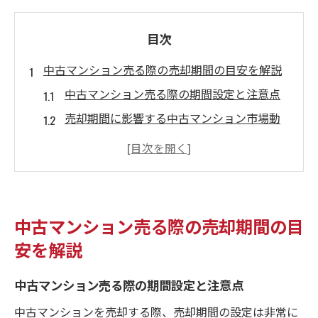
目次
中古マンション売る際の売却期間の目安を解説
中古マンション売る際の期間設定と注意点
売却期間に影響する中古マンション市場動
向
門真市で中古マンション売る際の平均期間
とは
中古マンション売る流れで期間短縮のコツ
中古マンション売る際の売却期間の目
売却期間が長引くケースの特徴と対策
安を解説
門真市で売却期間を短縮するコツは何か
中古マンション売る際の期間を短縮する秘
中古マンション売る際の期間設定と注意点
訣
中古マンションを売却する際、売却期間の設定は非常に