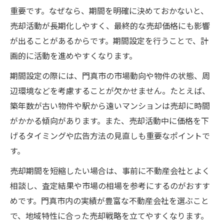
門真市で売却期間を縮めるための最新動向
重要です。なぜなら、期間を明確に決めておかないと、
即決につながる中古マンション売るポイン
売却活動が長期化しやすく、最終的な売却価格にも影響
ト
が出ることがあるからです。期間設定を行うことで、計
門真市特有の売却期間短縮法を解説
画的に活動を進めやすくなります。
中古マンション売る際の内覧対策と印象ア
期間設定の際には、門真市の市場動向や物件の状態、周
ップ
辺環境などを考慮することが欠かせません。たとえば、
売却期間が長引く場合の中古マンション対処法
築年数が古い物件や駅から遠いマンションは売却に時間
がかかる傾向があります。また、売却活動中に価格を下
売却期間が長い中古マンション売る時の工
げるタイミングや広告方法の見直しも重要なポイントで
夫
す。
門真市で売却期間が延びた際の見直しポイ
ント
売却期間を短縮したい場合は、事前に不動産会社とよく
中古マンション売る際の価格再設定の重要
相談し、査定結果や市場の相場を参考にするのがおすす
性
めです。門真市内の実績が豊富な不動産会社を選ぶこと
で、地域特性に合った売却戦略を立てやすくなります。
売却期間停滞時に見直すべき宣伝方法