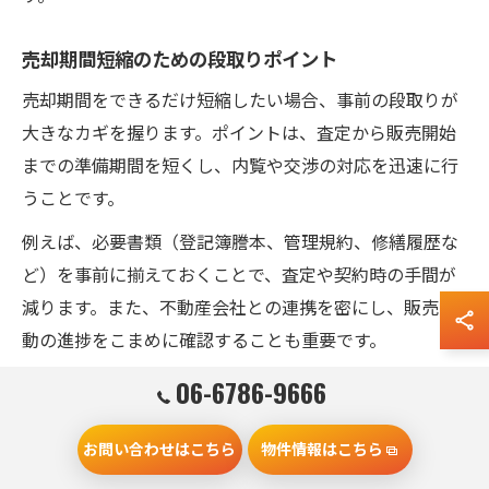
売却期間短縮のための段取りポイント
売却期間をできるだけ短縮したい場合、事前の段取りが
大きなカギを握ります。ポイントは、査定から販売開始
までの準備期間を短くし、内覧や交渉の対応を迅速に行
うことです。
例えば、必要書類（登記簿謄本、管理規約、修繕履歴な
ど）を事前に揃えておくことで、査定や契約時の手間が
減ります。また、不動産会社との連携を密にし、販売活
動の進捗をこまめに確認することも重要です。
過去の事例では、売却活動中に内覧希望者への即時対応
06-6786-9666
や価格交渉の柔軟な姿勢が、成約までの期間短縮に繋が
ったケースが多く見られます。特に門真市のようなエリ
お問い合わせはこちら
物件情報はこちら
アでは、地域の相場や買い手の動向を把握し、タイミン