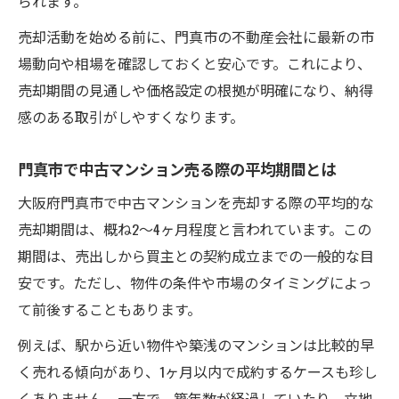
られます。
門真市で中古マンション売る際の流れ解説
売却期間を意識した手続きと準備方法
売却活動を始める前に、門真市の不動産会社に最新の市
場動向や相場を確認しておくと安心です。これにより、
売却期間を左右するポイントと成功事例
売却期間の見通しや価格設定の根拠が明確になり、納得
売却期間短縮に効果的な中古マンション売
感のある取引がしやすくなります。
る工夫
門真市で売却期間の差が生まれる要因とは
門真市で中古マンション売る際の平均期間とは
中古マンション売る時の成功事例から学ぶ
大阪府門真市で中古マンションを売却する際の平均的な
売却期間を左右する査定と価格設定のコツ
売却期間は、概ね2〜4ヶ月程度と言われています。この
中古マンション売る際の情報公開の重要性
期間は、売出しから買主との契約成立までの一般的な目
安です。ただし、物件の条件や市場のタイミングによっ
て前後することもあります。
例えば、駅から近い物件や築浅のマンションは比較的早
く売れる傾向があり、1ヶ月以内で成約するケースも珍し
くありません。一方で、築年数が経過していたり、立地