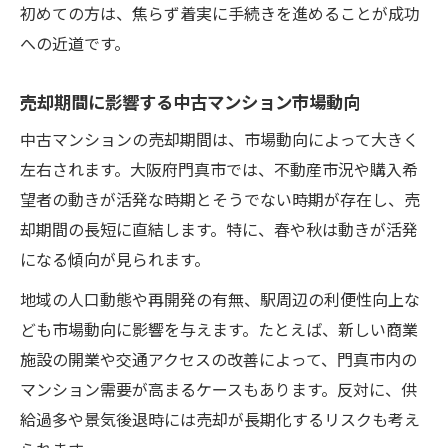
初めての方は、焦らず着実に手続きを進めることが成功
長期化した中古マンション売る場合の相談
への近道です。
先
知っておきたい売却期間の平均とその理由
売却期間に影響する中古マンション市場動向
中古マンション売る際の平均売却期間とは
中古マンションの売却期間は、市場動向によって大きく
門真市で売却期間が決まる理由を徹底解説
左右されます。大阪府門真市では、不動産市況や購入希
中古マンション売る平均期間の変動要因
望者の動きが活発な時期とそうでない時期が存在し、売
売却期間の平均が変わる市場の動き
却期間の長短に直結します。特に、春や秋は動きが活発
中古マンション売るときの実際の期間事例
になる傾向が見られます。
中古マンションをスムーズに売るための流れ
地域の人口動態や再開発の有無、駅周辺の利便性向上な
中古マンション売る手順と売却期間の関係
ども市場動向に影響を与えます。たとえば、新しい商業
スムーズな中古マンション売る流れの全体
施設の開業や交通アクセスの改善によって、門真市内の
像
マンション需要が高まるケースもあります。反対に、供
給過多や景気後退時には売却が長期化するリスクも考え
売却期間短縮のための段取りポイント