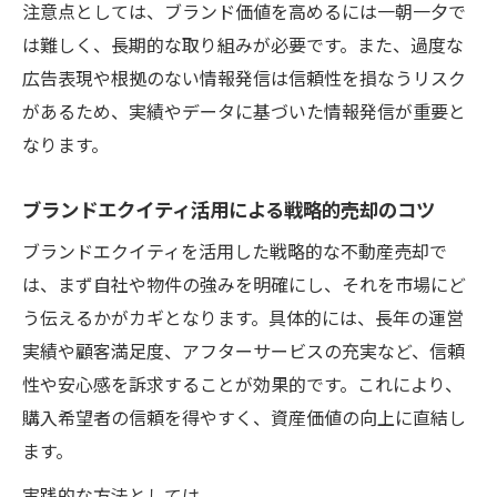
注意点としては、ブランド価値を高めるには一朝一夕で
ブランド価値が不動産売却に与える影響
は難しく、長期的な取り組みが必要です。また、過度な
不動産売却時にブランド価値が生む効果と
広告表現や根拠のない情報発信は信頼性を損なうリスク
は
があるため、実績やデータに基づいた情報発信が重要と
ブランドエクイティが資産評価へ及ぼす影
なります。
響
駅近マンションとブランド価値の関係性
ブランドエクイティ活用による戦略的売却のコツ
ブランドエクイティとロイヤリティの違い
ブランドエクイティを活用した戦略的な不動産売却で
解説
は、まず自社や物件の強みを明確にし、それを市場にど
不動産売却で信頼性を高めるブランド訴求
う伝えるかがカギとなります。具体的には、長年の運営
法
実績や顧客満足度、アフターサービスの充実など、信頼
性や安心感を訴求することが効果的です。これにより、
売却時に見落とせない資産評価のポイント
購入希望者の信頼を得やすく、資産価値の向上に直結し
不動産売却で重要となる資産評価の基準
ます。
エクイティコミットメント型資産運用の視
実践的な方法としては、
点