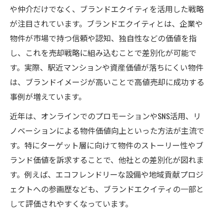
不動産売却時に強みとなるブランドエクイ
や仲介だけでなく、ブランドエクイティを活用した戦略
ティの役割
が注目されています。ブランドエクイティとは、企業や
売却利益向上に直結するブランド価値の活
物件が市場で持つ信頼や認知、独自性などの価値を指
かし方
し、これを売却戦略に組み込むことで差別化が可能で
ブランドエクイティ5つの要素と不動産売却
す。実際、駅近マンションや資産価値が落ちにくい物件
の関係
は、ブランドイメージが高いことで高値売却に成功する
事例が増えています。
ブランド力が買主に与える影響と説得材料
不動産売却で差別化するブランドの築き方
近年は、オンラインでのプロモーションやSNS活用、リ
ノベーションによる物件価値向上といった方法が主流で
他社と差がつく不動産売却の秘訣とは
す。特にターゲット層に向けて物件のストーリー性やブ
不動産売却で他社と差をつける独自戦略
ランド価値を訴求することで、他社との差別化が図れま
ブランドエクイティを活かした差別化手法
す。例えば、エコフレンドリーな設備や地域貢献プロジ
業界で評価される不動産売却のポイント
ェクトへの参画歴なども、ブランドエクイティの一部と
不動産業界でやばい会社に学ぶ注意点
して評価されやすくなっています。
含み益ランキングと売却戦略の活用法