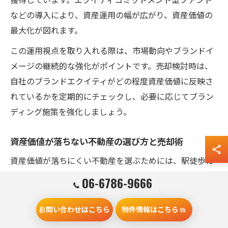
などの導入により、資産運用の幅が広がり、資産価値の
最大化が図れます。
この運用視点を取り入れる際は、市場動向やブランドイ
メージの継続的な強化がポイントです。売却検討時は、
自社のブランドエクイティがどの程度資産価値に反映さ
れているかを定期的にチェックし、必要に応じてブラン
ディング施策を強化しましょう。
資産価値が落ちない不動産の選び方と売却術
資産価値が落ちにくい不動産を選ぶためには、駅徒歩10
分以内や人気エリアの立地、将来性のある地域開発計画
06-6786-9666
などを重視することが重要です。『資産価値が落ちない
マンションベスト100』のような情報を参考に、過去の価
お問い合わせはこちら
物件情報はこちら
格推移や需給バランスも確認しましょう。