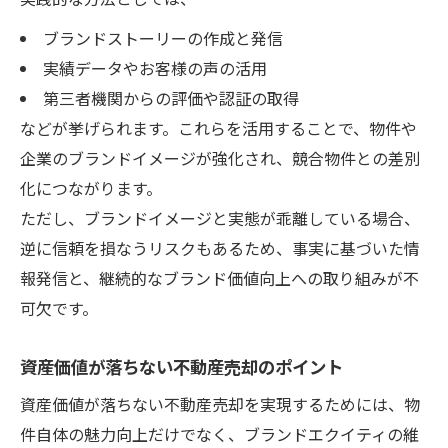
資産価値が落ちない不動産の選び方と売却
ブランドストーリーの作成と発信
術
実績データやお客様の声の活用
売却時の資産評価ミスを防ぐチェックポイ
第三者機関からの評価や認証の取得
ント
などが挙げられます。これらを活用することで、物件や
企業のブランドイメージが強化され、競合物件との差別
駅徒歩10分の資産価値を最大化する方法
化につながります。
競合を超えるための不動産売却戦略
ただし、ブランドイメージと実態が乖離している場合、
不動産売却で競合に勝つブランド戦略の実
逆に信頼を損なうリスクもあるため、事実に基づいた情
践
報発信と、継続的なブランド価値向上への取り組みが不
含み益ランキングを活用した差別化戦略
可欠です。
売れない不動産の特徴と改善法を解説
ブランド力と交渉術で売却条件を有利に
資産価値が落ちない不動産売却のポイント
不動産屋が嫌がる売却方法の注意点
資産価値が落ちない不動産売却を実現するためには、物
件自体の魅力向上だけでなく、ブランドエクイティの維