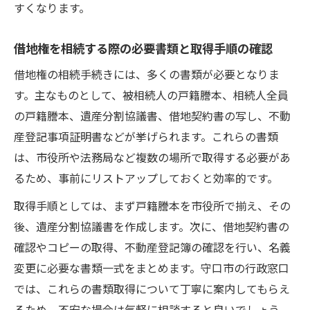
すくなります。
複数相続人の場合に知っておきたい借地権対応
複数相続人での借地権相続の基本的な進め
借地権を相続する際の必要書類と取得手順の確認
方
借地権の相続手続きには、多くの書類が必要となりま
借地権相続で遺産分割協議が必要な理由と
す。主なものとして、被相続人の戸籍謄本、相続人全員
注意点
の戸籍謄本、遺産分割協議書、借地契約書の写し、不動
借地権相続で揉めやすい場面と防止策の具
産登記事項証明書などが挙げられます。これらの書類
体例
は、市役所や法務局など複数の場所で取得する必要があ
借地権の名義変更を複数人で進める際のポ
るため、事前にリストアップしておくと効率的です。
イント
取得手順としては、まず戸籍謄本を市役所で揃え、その
借地権相続で意見が割れた場合の解決方法
後、遺産分割協議書を作成します。次に、借地契約書の
借地権相続手続きの流れと注意事項まとめ
確認やコピーの取得、不動産登記簿の確認を行い、名義
借地権相続手続きの全体的な流れを徹底解
変更に必要な書類一式をまとめます。守口市の行政窓口
説
では、これらの書類取得について丁寧に案内してもらえ
借地権相続の各ステップで注意したいポイ
るため、不安な場合は気軽に相談すると良いでしょう。