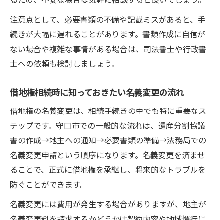
ント
注意点として、必要書類の不備や記載ミスがあると、手
借地権相続では事前準備と情報整理が鍵と
続きが大幅に遅れることがあります。書類作成に自信が
なる
ない場合や複雑な事情がある場合は、司法書士や行政書
借地権の相続登記に必要な手続きと注意事
士への依頼も検討しましょう。
項
借地権相続時に知っておきたい名義変更の流れ
借地権相続でよくある失敗例とその対策方
法
借地権の名義変更は、相続手続きの中でも特に重要なス
テップです。守口市での一般的な流れは、遺産分割協議
書の作成→地主への通知→必要書類の準備→法務局での
名義変更申請という順序になります。名義変更を済ませ
ることで、正式に借地権を承継し、将来的なトラブルを
防ぐことができます。
名義変更には費用が発生する場合がありますが、地主が
名義変更料を請求するかどうかは契約内容や地域慣行に