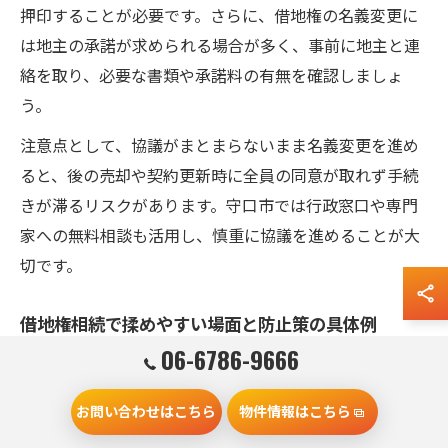
押印することが必要です。さらに、借地権の名義変更に
は地主の承諾が求められる場合が多く、事前に地主と連
絡を取り、必要な書類や承諾料の有無を確認しましょ
う。
注意点として、協議がまとまらないまま名義変更を進め
ると、後の売却や契約更新時に全員の同意が取れず手続
きが滞るリスクがあります。守口市では行政窓口や専門
家への無料相談も活用し、慎重に協議を進めることが大
切です。
借地権相続で揉めやすい場面と防止策の具体例
06-6786-9666
借地権相続では、遺産分割協議の内容や、今後の借地利
用方法について意見が対立しやすい傾向があります。特
お問い合わせはこちら
物件情報はこちら
に守口市のように地価や土地利用が多様な地域では、相