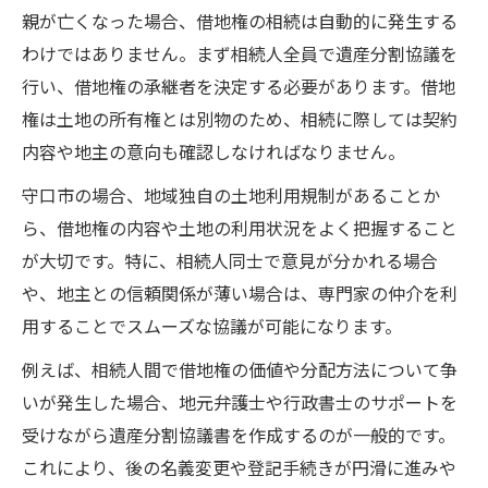
イント
親が亡くなった場合、借地権の相続は自動的に発生する
名義変更料の有無を確認するための具体的
わけではありません。まず相続人全員で遺産分割協議を
手順
行い、借地権の承継者を決定する必要があります。借地
権は土地の所有権とは別物のため、相続に際しては契約
借地権相続時に地主への確認事項と注意点
内容や地主の意向も確認しなければなりません。
地主対応が不安な方へ借地権相続の基本
借地権相続で地主へ連絡する際の注意点
守口市の場合、地域独自の土地利用規制があることか
ら、借地権の内容や土地の利用状況をよく把握すること
地主と借地権相続手続きを進めるときの基
が大切です。特に、相続人同士で意見が分かれる場合
礎知識
や、地主との信頼関係が薄い場合は、専門家の仲介を利
借地権の名義変更時に必要な地主の承諾事
用することでスムーズな協議が可能になります。
項
例えば、相続人間で借地権の価値や分配方法について争
借地権相続で地主対応が不安な場合の相談
いが発生した場合、地元弁護士や行政書士のサポートを
先
受けながら遺産分割協議書を作成するのが一般的です。
借地権相続でトラブルを避ける地主との交
これにより、後の名義変更や登記手続きが円滑に進みや
渉術