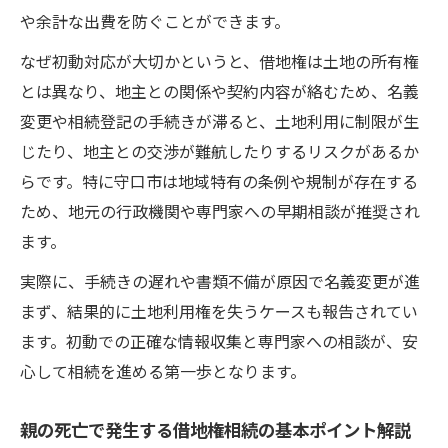
借地権相続で押さえておきたいトラブル回
や余計な出費を防ぐことができます。
避策
なぜ初動対応が大切かというと、借地権は土地の所有権
借地権相続手続きの不安を減らす情報収集
とは異なり、地主との関係や契約内容が絡むため、名義
法
変更や相続登記の手続きが滞ると、土地利用に制限が生
借地権相続手続きを安心して進めるための
じたり、地主との交渉が難航したりするリスクがあるか
準備
らです。特に守口市は地域特有の条例や規制が存在する
借地権相続に強い専門家への相談方法と選
ため、地元の行政機関や専門家への早期相談が推奨され
び方
ます。
名義変更料の要否を確認しトラブル回避
実際に、手続きの遅れや書類不備が原因で名義変更が進
借地権相続の際に名義変更料が発生するケ
まず、結果的に土地利用権を失うケースも報告されてい
ース
ます。初動での正確な情報収集と専門家への相談が、安
借地権の名義変更料が不要となる原則の解
心して相続を進める第一歩となります。
説
親の死亡で発生する借地権相続の基本ポイント解説
借地権相続で名義変更料トラブルを防ぐポ