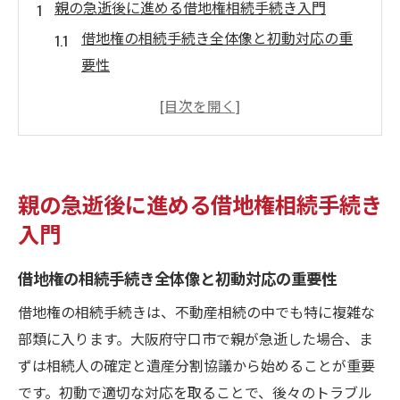
親の急逝後に進める借地権相続手続き入門
借地権の相続手続き全体像と初動対応の重
要性
親の死亡で発生する借地権相続の基本ポイ
ント解説
借地権を相続する際の必要書類と取得手順
の確認
親の急逝後に進める借地権相続手続き
借地権相続時に知っておきたい名義変更の
入門
流れ
借地権の相続における地主通知のタイミン
借地権の相続手続き全体像と初動対応の重要性
グと方法
借地権の相続手続きは、不動産相続の中でも特に複雑な
借地権相続で迷った際の安心ポイント解説
部類に入ります。大阪府守口市で親が急逝した場合、ま
借地権相続でよくある悩みとその解決の糸
ずは相続人の確定と遺産分割協議から始めることが重要
口
です。初動で適切な対応を取ることで、後々のトラブル