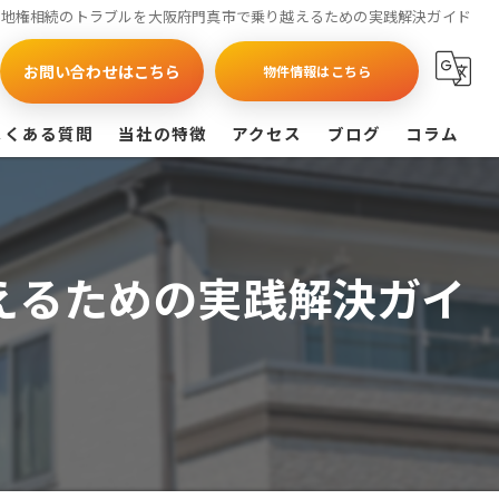
借地権相続のトラブルを大阪府門真市で乗り越えるための実践解決ガイド
お問い合わせはこちら
物件情報はこちら
よくある質問
当社の特徴
アクセス
ブログ
コラム
買取
戸建て
えるための実践解決ガイ
マンション
相続
査定