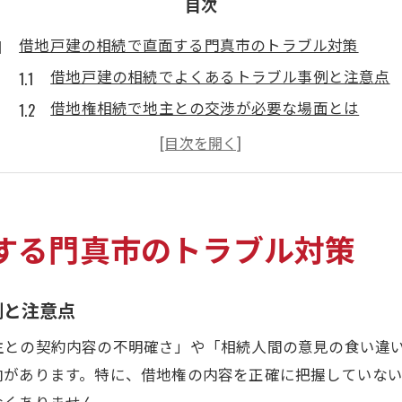
目次
借地戸建の相続で直面する門真市のトラブル対策
借地戸建の相続でよくあるトラブル事例と注意点
借地権相続で地主との交渉が必要な場面とは
借地戸建の名義変更手続きに潜む落とし穴
門真市で借地戸建相続に関する相談先の見極め方
借地権相続時にトラブル回避する実践アドバイス
スムーズな借地権承継のための実務ポイント
する門真市のトラブル対策
借地戸建の承継手続きで押さえるべき実務の流れ
借地権相続を円滑に進めるための法的基礎知識
例と注意点
借地戸建の名義変更時に確認したい書類一覧
主との契約内容の不明確さ」や「相続人間の意見の食い違
地主からの承諾取得を円滑に進める交渉術
向があります。特に、借地権の内容を正確に把握していな
トラブル予防に役立つ借地権承継のポイント
なくありません。