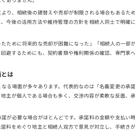
住んでいない借地戸建を相続した時の具体策
により、相続後の建替えや売却が制限される場合もあるた
借地戸建を使わない場合の資産運用方法
は、今後の活用方法や維持管理の方針を相続人同士で明確
借地権相続で住んでいない場合の管理のコツ
使わない借地戸建の売却や賃貸活用の選択肢
ったために将来的な売却が困難になった」「相続人の一部
住んでいない借地戸建の維持費と対応策
を回避するためにも、契約書類や権利関係の確認、専門家
借地権相続時に不要物件を手放す判断基準
名義変更料や地主対応で注意すべき落とし穴とは
面とは
借地戸建の名義変更料で誤解しやすいポイント
となる場面が多々あります。代表的なのは「名義変更の承
名義変更時に地主から請求される費用の根拠
、地主が個人である場合も多く、交渉内容が柔軟な反面、
借地権相続で見落としやすい地主対応の注意点
名義変更に必要な書類とスムーズな手続き方法
承諾が必要な場合がほとんどです。承諾料の金額や支払い
借地戸建の名義変更料トラブルを防ぐ交渉術
承諾料をめぐり地主と相続人双方で意見が対立し、手続き
借地権相続トラブルを回避する相談先の選び方