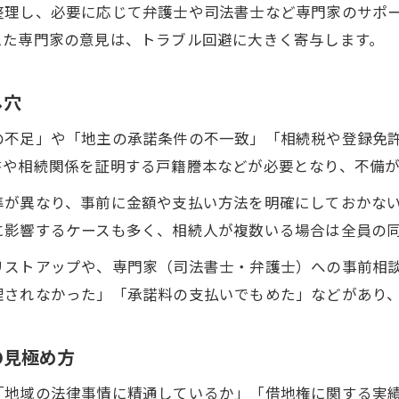
整理し、必要に応じて弁護士や司法書士など専門家のサポ
借地戸建の相続相談で頼れる専門家の特徴
えた専門家の意見は、トラブル回避に大きく寄与します。
借地権相続トラブル時に相談すべき窓口の選定法
相談先選びで失敗しないためのチェックポイント
し穴
借地戸建相続で専門家に依頼するメリット
の不足」や「地主の承諾条件の不一致」「相続税や登録免
借地権相続相談時に準備すべき資料とは
書や相続関係を証明する戸籍謄本などが必要となり、不備
借地戸建の遺産分割で役立つ専門家活用法
準が異なり、事前に金額や支払い方法を明確にしておかな
借地戸建の遺産分割協議で専門家ができること
に影響するケースも多く、相続人が複数いる場合は全員の
借地権相続に強い専門家の選び方と依頼ポイント
リストアップや、専門家（司法書士・弁護士）への事前相
専門家を活用した遺産分割の実務的な進め方
理されなかった」「承諾料の支払いでもめた」などがあり
借地戸建相続でトラブル回避する専門家相談の利
遺産分割協議書作成時にプロに依頼する理由
の見極め方
「地域の法律事情に精通しているか」「借地権に関する実