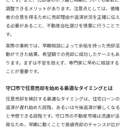
任意売却で高値を目指す売却計画の立て方
調整できるメリットがあります。注意点としては、債権
守口市の市場動向を活かした任意売却戦略
者の合意を得るために売却理由や返済状況を正確に伝え
任意売却で高く売るための工夫と実践ポイ
る必要があること、不動産会社選びを慎重に行うことで
ント
す。
売却価格を引き上げる任意売却の準備術
実際の事例では、早期相談によって余裕を持った売却活
任意売却で納得価格を得るための効果的対
動ができた結果、希望額での売却に成功したケースもあ
策
ります。まずは不安を抱えず、専門家に早めに相談する
ことが重要です。
守口市で任意売却を始める最適なタイミングとは
任意売却を検討する最適なタイミングは、住宅ローンの
返済が遅れ始めた段階、あるいは今後返済が厳しくなる
と予想できる段階です。守口市の不動産市場は流通が活
発なため、早期に動くことで高値売却のチャンスが広が