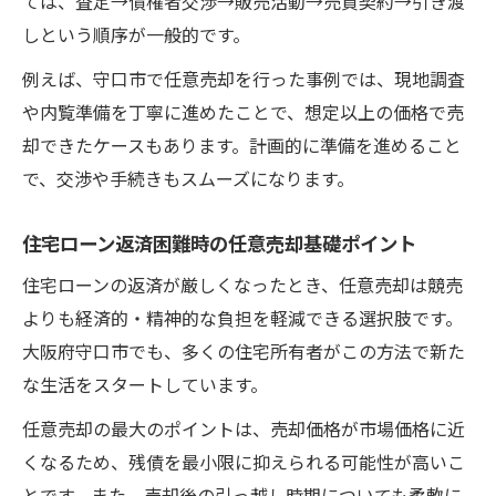
ては、査定→債権者交渉→販売活動→売買契約→引き渡
守口市の不動産会社を活用した任意売却サ
しという順序が一般的です。
ポート
例えば、守口市で任意売却を行った事例では、現地調査
任意売却に強い守口市専門家の選び方とポ
や内覧準備を丁寧に進めたことで、想定以上の価格で売
イント
却できたケースもあります。計画的に準備を進めること
査定から債権者交渉までの任意売却ステップ
で、交渉や手続きもスムーズになります。
任意売却のステップを守口市で具体的に解
説
住宅ローン返済困難時の任意売却基礎ポイント
査定から債権者交渉までの流れと注意点と
住宅ローンの返済が厳しくなったとき、任意売却は競売
は
よりも経済的・精神的な負担を軽減できる選択肢です。
任意売却で押さえるべき債権者交渉のコツ
大阪府守口市でも、多くの住宅所有者がこの方法で新た
守口市での任意売却ステップを効率化する
な生活をスタートしています。
方法
任意売却の最大のポイントは、売却価格が市場価格に近
任意売却の各段階で必要な準備と対応策
くなるため、残債を最小限に抑えられる可能性が高いこ
高く売るために必要な任意売却の工夫と計画
とです。また、売却後の引っ越し時期についても柔軟に