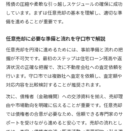
根拠
残債の圧縮や柔軟な引っ越しスケジュールの確保に成功
任意売却なら市場価格に近い売却が可能な
しています。まずは任意売却の基本を理解し、適切な準
理由
備を進めることが重要です。
任意売却で残債を最小化できる仕組みを解
任意売却に必要な準備と流れを守口市で解説
説
任意売却を円滑に進めるためには、事前準備と流れの把
任意売却が家族の負担軽減につながるポイ
握が不可欠です。最初のステップは住宅ローン残高や返
ント
済状況の正確な把握で、次に不動産会社への査定依頼を
大阪府守口市における任意売却の進め方解説
行います。守口市では複数社へ査定を依頼し、査定額や
守口市で任意売却を安全に進める手順と流
対応内容を比較検討することが推奨されます。
れ
次に、債権者（金融機関）への交渉資料を揃え、売却理
任意売却の進行をスムーズにする守口市の
由や市場動向を明確に伝えることが重要です。任意売却
工夫
では債権者の合意が必要なため、信頼できる専門家のサ
任意売却で必要な守口市の現地調査と書類
ポートを受けながら進めると安心です。売却の流れとし
準備