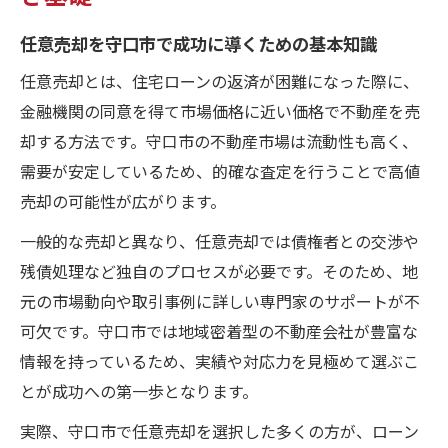
任意売却と競売の違いを守口市視点で理解
任意売却を守口市で成功に導くための基本知識
する
任意売却とは、住宅ローンの返済が困難になった際に、
任意売却の査定で得る高値売却のコツとは
金融機関の同意を得て市場価格に近い価格で不動産を売
任意売却で高値査定を得るための事前準備
却する方法です。守口市の不動産市場は流動性も高く、
守口市での任意売却査定が高額化する要因
需要が安定しているため、的確な査定を行うことで高値
複数社比較で守口市の任意売却査定を最大
売却の可能性が広がります。
化
一般的な売却と異なり、任意売却では債権者との交渉や
任意売却の査定基準を守口市独自で解説
残債処理など独自のプロセスが必要です。そのため、地
任意売却価格を上げるための査定交渉術
元の市場動向や取引事例に詳しい専門家のサポートが不
住宅ローン問題解決に任意売却が有効な理由
可欠です。守口市では地域密着型の不動産会社が豊富な
情報を持っているため、実績や対応力を見極めて選ぶこ
住宅ローン返済困難時に任意売却が選ばれ
とが成功への第一歩となります。
る理由
任意売却が守口市で住宅ローン解決に強い
実際、守口市で任意売却を選択した多くの方が、ローン