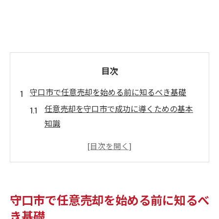
目次
守口市で任意売却を始める前に知るべき基礎
任意売却を守口市で成功に導くための基本
知識
任意売却に必要な準備と流れを守口市で解
説
住宅ローン返済困難時の任意売却基礎ポイ
ント
守口市で任意売却を始める前に知るべ
守口市で任意売却を始める最適なタイミン
き基礎
グとは