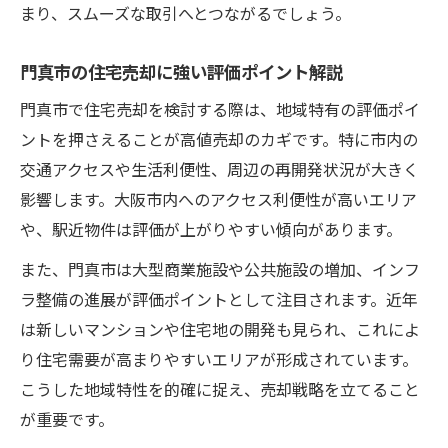
まり、スムーズな取引へとつながるでしょう。
建物評価で住宅売却の利益を高める方法
地価相場から読み解く大阪門真市の住宅売却
門真市の住宅売却に強い評価ポイント解説
住宅売却に役立つ門真市地価相場の見方
門真市で住宅売却を検討する際は、地域特有の評価ポイ
地価相場を活用した住宅売却の判断基準
ントを押さえることが高値売却のカギです。特に市内の
門真市の住宅売却で押さえたい地価動向
交通アクセスや生活利便性、周辺の再開発状況が大きく
地価相場データから住宅売却を有利に導く
影響します。大阪市内へのアクセス利便性が高いエリア
住宅売却成功のための相場分析ポイント
や、駅近物件は評価が上がりやすい傾向があります。
門真市のインフラ変化が売却に与える影響
また、門真市は大型商業施設や公共施設の増加、インフ
住宅売却に影響するインフラ整備の最新情
ラ整備の進展が評価ポイントとして注目されます。近年
報
は新しいマンションや住宅地の開発も見られ、これによ
門真市のインフラ発展が住宅売却に与える
り住宅需要が高まりやすいエリアが形成されています。
効果
こうした地域特性を的確に捉え、売却戦略を立てること
住宅売却で注目すべきインフラ変化の実例
が重要です。
インフラ変化を活かした住宅売却の工夫