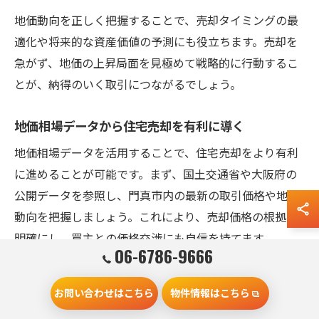
地価動向を正しく把握することで、売却タイミングの最
適化や将来的な資産価値の予測にも役立ちます。売却を
急がず、地価の上昇局面を見極めて戦略的に行動するこ
とが、納得のいく取引につながるでしょう。
地価相場データから住宅売却を有利に導く
地価相場データを活用することで、住宅売却をより有利
に進めることが可能です。まず、国土交通省や大阪府の
公開データを参照し、門真市内の最新の取引価格や地価
動向を把握しましょう。これにより、売却価格の根拠を
明確にし、買主との価格交渉にも自信を持てます。
06-6786-9666
具体的な活用例としては、周辺エリアの取引事例と自宅
の条件を比較し、相場より高値で売却できるポイントを
お問い合わせはこちら
物件情報はこちら
探る方法があります。例えば、リフォーム歴や駐車場の