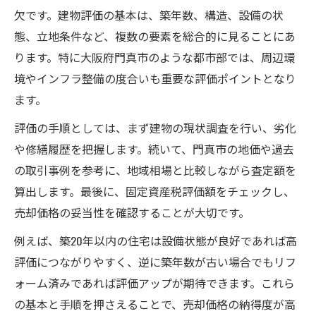
欠です。建物評価の基本は、築年数、構造、設備の状
評価額アップが住宅売却に有利な理由
態、立地条件など、複数の要素を総合的に見ることにあ
大阪府門真市で注目される地価動向と住宅売却
ります。特に大阪府門真市のような都市部では、周辺環
戦略
境やインフラ整備の度合いも重要な評価ポイントとなり
住宅売却時に注目すべき門真市の地価傾向
ます。
地価動向を読み解く住宅売却のポイント
評価の手順としては、まず建物の現状調査を行い、劣化
門真市の地価上昇が住宅売却に与える効果
や修繕履歴を把握します。続いて、門真市の地価や過去
住宅売却戦略に活かせる地価データ分析
の取引事例を参考に、地域相場と比較しながら査定額を
地価変動を活用した住宅売却のコツ
算出します。最後に、固定資産税評価額をチェックし、
資産を最大化するための建物評価の見極め方
売却価格の妥当性を確認することが大切です。
住宅売却で資産価値を引き上げる評価方法
例えば、築20年以内の住宅は設備状態が良好であれば高
建物評価が資産最大化に直結する理由
評価につながりやすく、逆に築年数が古い場合でもリフ
住宅売却時の評価ポイントを徹底解説
ォーム済みであれば評価アップが期待できます。これら
資産価値アップに役立つ評価の工夫
の基本と手順を押さえることで、売却価格の納得度が高