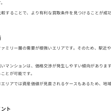
す。
マンション買取を有利にする市場動向の見極め方
比較することで、より有利な買取条件を見つけることが成
門真市で査定価格を上げるための工夫
マンション買取における査定時の比較ポイント
市場動向を踏まえたマンション査定の進め方
術
査定結果から適正なマンション買取を選ぶ方法
ファミリー層の需要が根強いエリアです。そのため、駅近
秘密厳守で進めるマンション買取のポイント
マンション買取でプライバシーを守る方法
遠いマンションは、価格交渉が発生しやすい傾向がありま
秘密厳守の買取手続きで安心取引を実現
ることが可能です。
周囲に知られずマンション買取を進めるコツ
むエリアでは資産価値が見直されるケースもあるため、地
マンション買取で情報漏洩を防ぐ工夫
秘密保持を重視したマンション買取の選択肢
失敗しない門真市でのマンション売却手順
イント
マンション買取で失敗しない売却手順とは