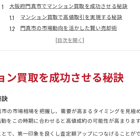
大阪府門真市でマンション買取を成功させる秘訣
マンション買取で高値取引を実現する秘訣
門真市の市場動向を活かした賢い売却術
マンション買取を成功へ導く査定のポイント
迅速現金化のためのマンション買取準備法
買取と仲介の違いを知り賢く選ぶ方法
マンション買取なら門真市で高値現金化を実現
ョン買取を成功させる秘訣
マンション買取で高値現金化を目指す流れ
門真市特有の査定基準と現金化のコツ
秘訣
マンション買取の交渉で価格アップを狙う方法
真市の市場相場を把握し、需要が高まるタイミングを見極
高値現金化へ繋げる買取会社選びのポイント
活動をこの時期に合わせると高値成約の可能性が高まりま
迅速現金化を叶えるマンション買取の手順
ことで、第一印象を良くし査定額アップにつなげることが
門真市の市場動向と買取査定の賢い進め方