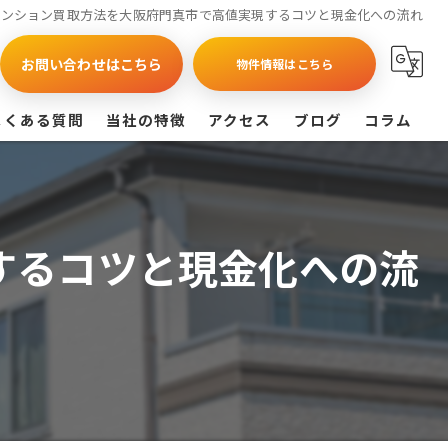
マンション買取方法を大阪府門真市で高値実現するコツと現金化への流れ
お問い合わせはこちら
物件情報はこちら
よくある質問
当社の特徴
アクセス
ブログ
コラム
買取
戸建て
するコツと現金化への流
マンション
相続
査定