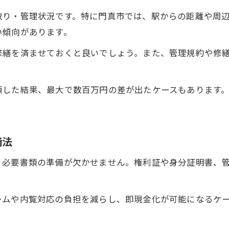
取り・管理状況です。特に門真市では、駅からの距離や周
安心して進めるマンション買取の流れ解説
い傾向があります。
段階ごとに押さえたいマンション買取のポイント
修繕を済ませておくと良いでしょう。また、管理規約や修
売却前に知りたいマンション買取の注意点
査定から契約までの失敗しない進め方
現金化の流れを門真市で徹底解説
頼した結果、最大で数百万円の差が出たケースもあります
マンション買取から現金化までの流れを解説
門真市で早期現金化を実現するステップ
備法
マンション買取で現金化を加速させる工夫
現金化までの必要書類と事前準備のポイント
、必要書類の準備が欠かせません。権利証や身分証明書、
マンション買取でトラブルを防ぐ現金化術
ームや内覧対応の負担を減らし、即現金化が可能になるケ