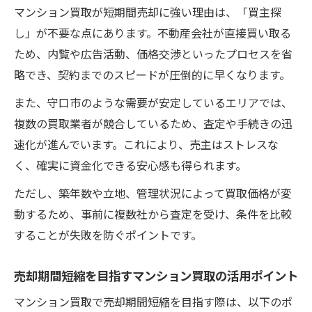
的に紹介
マンション買取が短期間売却に強い理由は、「買主探
し」が不要な点にあります。不動産会社が直接買い取る
効率重視の方におすすめのマンション買取活用
ため、内覧や広告活動、価格交渉といったプロセスを省
法
略でき、契約までのスピードが圧倒的に早くなります。
マンション買取を効率的に活用するための
手順
また、守口市のような需要が安定しているエリアでは、
複数の買取業者が競合しているため、査定や手続きの迅
時短重視のマンション買取依頼のポイント
速化が進んでいます。これにより、売主はストレスな
解説
く、確実に資金化できる安心感も得られます。
効率よく売却を進めるマンション買取の方
法
ただし、築年数や立地、管理状況によって買取価格が変
マンション買取で手続き簡略化を図るコツ
動するため、事前に複数社から査定を受け、条件を比較
することが失敗を防ぐポイントです。
効率重視の売却に最適なマンション買取の
選び方
売却期間短縮を目指すマンション買取の活用ポイント
納得価格で早く売れるマンション売却のコツ
マンション買取で売却期間短縮を目指す際は、以下のポ
マンション買取で納得価格を実現する方法