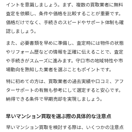
イントを意識しましょう。まず、複数の買取業者に無料
早く売りたい方必見のマンション買取交渉
査定を依頼し、条件や価格を比較することが重要です。
術
価格だけでなく、手続きのスピードやサポート体制も確
マンション買取で価格とスピードを両立さ
認しましょう。
せるコツ
また、必要書類を早めに準備し、査定時には物件の状態
査定時に押さえたいマンション買取のポイ
やリフォーム歴などの情報を正確に伝えることで、査定
ント
や手続きがスムーズに進みます。守口市の地域特性や市
マンション買取で高評価を得るための準備
場動向を熟知した業者を選ぶこともポイントです。
法
特に初めての方は、買取業者の過去実績や口コミ、アフ
ターサポートの有無も参考にして選定すると安心です。
納得できる条件で早期売却を実現しましょう。
早いマンション買取を選ぶ際の具体的な注意点
早いマンション買取を検討する際は、いくつかの注意点