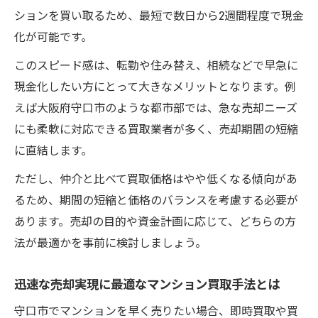
内覧や交渉の負担を減らすマンション買取
ションを買い取るため、最短で数日から2週間程度で現金
の魅力
化が可能です。
マンション買取による手続き簡略化の具体
このスピード感は、転勤や住み替え、相続などで早急に
例
現金化したい方にとって大きなメリットとなります。例
マンション買取で煩わしい対応を減らす方
えば大阪府守口市のような都市部では、急な売却ニーズ
法
にも柔軟に対応できる買取業者が多く、売却期間の短縮
マンション買取が忙しい方に選ばれる理由
に直結します。
とは
ただし、仲介と比べて買取価格はやや低くなる傾向があ
守口市でスムーズに売り抜く買取の魅力とは
るため、期間の短縮と価格のバランスを考慮する必要が
マンション買取で守口市の売却がスムーズ
あります。売却の目的や資金計画に応じて、どちらの方
に進む理由
法が最適かを事前に検討しましょう。
地域密着型で安心なマンション買取のポイ
ント
迅速な売却実現に最適なマンション買取手法とは
守口市で信頼できるマンション買取の選び
守口市でマンションを早く売りたい場合、即時買取や買