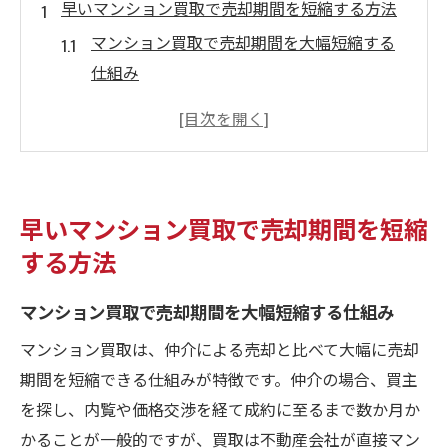
早いマンション買取で売却期間を短縮する方法
マンション買取で売却期間を大幅短縮する
仕組み
迅速な売却実現に最適なマンション買取手
法とは
マンション買取が短期間売却に有効な理由
を解説
早いマンション買取で売却期間を短縮
売却期間短縮を目指すマンション買取の活
する方法
用ポイント
早いマンション買取を選ぶ際の具体的な注
マンション買取で売却期間を大幅短縮する仕組み
意点
マンション買取は、仲介による売却と比べて大幅に売却
マンション買取なら面倒な手間を省ける理由
期間を短縮できる仕組みが特徴です。仲介の場合、買主
マンション買取が手間を省ける流れを徹底
を探し、内覧や価格交渉を経て成約に至るまで数か月か
解説
かることが一般的ですが、買取は不動産会社が直接マン