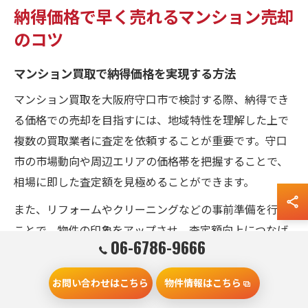
納得価格で早く売れるマンション売却
のコツ
マンション買取で納得価格を実現する方法
マンション買取を大阪府守口市で検討する際、納得でき
る価格での売却を目指すには、地域特性を理解した上で
複数の買取業者に査定を依頼することが重要です。守口
市の市場動向や周辺エリアの価格帯を把握することで、
相場に即した査定額を見極めることができます。
また、リフォームやクリーニングなどの事前準備を行う
ことで、物件の印象をアップさせ、査定額向上につなげ
06-6786-9666
ることが可能です。例えば、共用部や室内の清掃、設備
の簡易修繕を実施するだけでも評価が変わるケースがあ
お問い合わせはこちら
物件情報はこちら
ります。