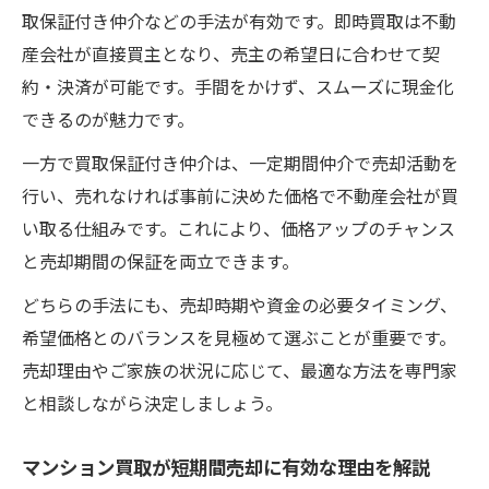
方
取保証付き仲介などの手法が有効です。即時買取は不動
マンション買取が守口市で注目される背景
産会社が直接買主となり、売主の希望日に合わせて契
約・決済が可能です。手間をかけず、スムーズに現金化
スムーズな売却を実現するマンション買取
できるのが魅力です。
の利便性
売却なら買取と仲介どちらが最適か徹底比較
一方で買取保証付き仲介は、一定期間仲介で売却活動を
マンション買取と仲介の特徴と違いを比較
行い、売れなければ事前に決めた価格で不動産会社が買
解説
い取る仕組みです。これにより、価格アップのチャンス
と売却期間の保証を両立できます。
売却スピード重視ならマンション買取がお
すすめ
どちらの手法にも、売却時期や資金の必要タイミング、
価格と期間で選ぶマンション買取と仲介の
希望価格とのバランスを見極めて選ぶことが重要です。
選択基準
売却理由やご家族の状況に応じて、最適な方法を専門家
と相談しながら決定しましょう。
マンション買取と仲介のメリット・デメリ
ットまとめ
マンション買取が短期間売却に有効な理由を解説
マンション買取が向いているケースを具体