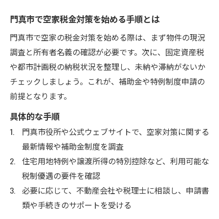
申請期限や空家条件の見極めポイント
門真市で空家税金対策を始める手順とは
空家維持費を減らす補助制度徹底攻略
門真市で空家の税金対策を始める際は、まず物件の現況
空家維持費軽減のための補助制度紹介
調査と所有者名義の確認が必要です。次に、固定資産税
門真市の空家管理を支える補助金活用術
や都市計画税の納税状況を整理し、未納や滞納がないか
空家修繕費や管理費の節約ポイントとは
チェックしましょう。これが、補助金や特例制度申請の
補助制度を活かした空家維持費削減法
前提となります。
空家維持費を減らすための賢い選択肢
具体的な手順
門真市の空家処分と税金悩みを解消へ
門真市役所や公式ウェブサイトで、空家対策に関する
空家処分時に知っておきたい税金知識
最新情報や補助金制度を調査
門真市で空家売却時の税金注意ポイント
住宅用地特例や譲渡所得の特別控除など、利用可能な
空家を手放す際の税金軽減対策とは
税制優遇の要件を確認
空家解体と税金負担の関係性を解説
必要に応じて、不動産会社や税理士に相談し、申請書
類や手続きのサポートを受ける
空家売却・解体に生かす補助金利用法