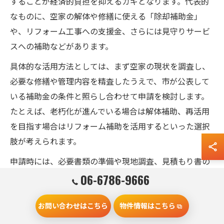
することが経済的負担を抑えるカギとなります。代表的
なものに、空家の解体や修繕に使える「除却補助金」
や、リフォーム工事への支援金、さらには見守りサービ
スへの補助などがあります。
具体的な活用方法としては、まず空家の現状を調査し、
必要な修繕や管理内容を精査したうえで、市が公表して
いる補助金の条件と照らし合わせて申請を検討します。
たとえば、老朽化が進んでいる場合は解体補助、再活用
を目指す場合はリフォーム補助を活用するといった選択
肢が考えられます。
申請時には、必要書類の準備や現地調査、見積もり書の
提出など、段階的な手続きが求められるため、早めの準
06-6786-9666
備と専門家への相談が成功のポイントです。補助金を活
用することで、将来的な資産価値の低下や周囲への迷惑
お問い合わせはこちら
物件情報はこちら
リスクを抑えることができます。