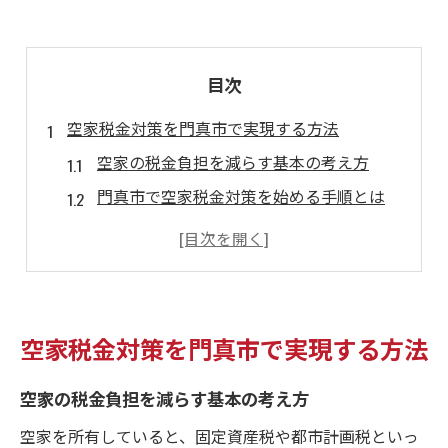
目次
空家税金対策を門真市で実現する方法
空家の税金負担を減らす基本の考え方
門真市で空家税金対策を始める手順とは
空家の税金相談はどこに相談すべきか
門真市空家対策の最新動向と実践例を解説
空家税金対策で失敗しない注意ポイント
大阪府門真市の空家活用最新補助金情報
空家税金対策を門真市で実現する方法
空家活用に役立つ補助金制度の特徴
空家の税金負担を減らす基本の考え方
門真市の空家補助金申請の流れとコツ
空家解体時に使える補助金の活用方法
空家を所有していると、固定資産税や都市計画税といっ