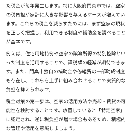
た税金が毎年発生します。特に大阪府門真市では、空家
補助金で空家リフォームを実現する秘訣
の税負担が家計に大きな影響を与えるケースが増えてい
賢く空家を活用するための補助金情報
ます。これらの税金を減らすためには、まず空家の現状
税負担軽減なら空家特例制度が有効
を正しく把握し、利用できる制度や補助金を調べること
空家の税負担を減らす特例制度の全体像
が基本です。
門真市で使える空家特例の具体的な内容
例えば、住宅用地特例や空家の譲渡所得の特別控除とい
空家特例制度適用の条件と注意点とは
った制度を活用することで、課税額の軽減が期待できま
特例制度を活用した空家売却のメリット
す。また、門真市独自の補助金や修繕費の一部助成制度
空家の税制優遇措置を最大限に生かす方法
も存在し、これらを上手に組み合わせることで実質的な
複雑な空家税金申請のポイント解説
負担を抑えられます。
空家税金申請の手順と必要な書類まとめ
税金対策の第一歩は、空家の活用方法や売却・賃貸の可
門真市空家税金申請で失敗しないコツ
能性を検討することです。放置していると「特定空家」
空家特例申請時のよくある疑問と対策
に認定され、逆に税負担が増す場合もあるため、積極的
な管理や活用を意識しましょう。
空家税金申請で確認すべき要件一覧