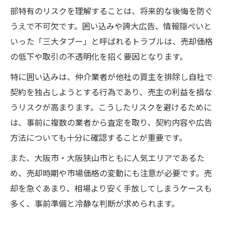
三大タブーを避ける売却戦略の実践法
部特有のリスクを理解することは、将来的な後悔を防ぐ
うえで不可欠です。囲い込みや誇大広告、情報隠ぺいと
信頼できる不動産売却の選び方と基準
いった「三大タブー」と呼ばれるトラブルは、売却価格
資産価値維持を目指す大阪府内の売却戦略とは
の低下や取引の不透明化を招く要因となります。
資産価値を守る不動産売却の実践ポイント
特に囲い込みは、仲介業者が他社の買主を排除し自社で
大阪で価値が落ちにくいエリアの特徴解説
契約を独占しようとする行為であり、売主の利益を損な
資産価値維持に効果的な不動産売却戦略
うリスクが高まります。こうしたリスクを避けるために
将来を見据えた不動産売却の資産管理術
は、事前に複数の業者から査定を取り、契約内容や広告
不動産売却で重視すべき資産保全の視点
方法についても十分に確認することが重要です。
失敗しないためのマーケットプラン活用術
また、大阪市・大阪狭山市ともに人気エリアであるた
不動産売却で使えるマーケットプランの要
め、売却時期や市場価格の変動にも注意が必要です。売
点
却を急ぐあまり、相場より安く手放してしまうケースも
売却価格設定に役立つマーケットプラン活
多く、事前準備と冷静な判断が求められます。
用法