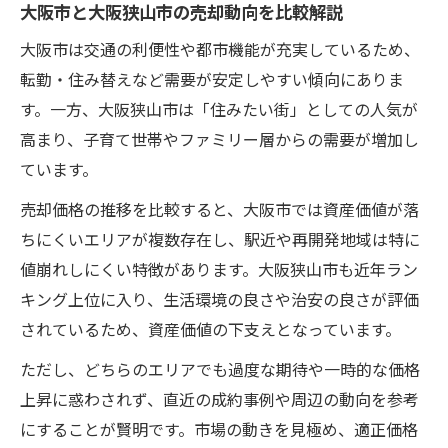
マーケットプランを生かした売却成功の秘
大阪市と大阪狭山市の売却動向を比較解説
訣
大阪市は交通の利便性や都市機能が充実しているため、
市場動向を反映した不動産売却の進め方
転勤・住み替えなど需要が安定しやすい傾向にありま
失敗しないための戦略的マーケットプラン
す。一方、大阪狭山市は「住みたい街」としての人気が
術
高まり、子育て世帯やファミリー層からの需要が増加し
大阪狭山市が注目される理由と売却のポイント
ています。
大阪狭山市が不動産売却で注目される背景
売却価格の推移を比較すると、大阪市では資産価値が落
不動産売却で見る大阪狭山市の人気要因
ちにくいエリアが複数存在し、駅近や再開発地域は特に
値崩れしにくい特徴があります。大阪狭山市も近年ラン
大阪狭山市の資産価値と売却ポイント解説
キング上位に入り、生活環境の良さや治安の良さが評価
実際に売却を検討する際の地域魅力とは
されているため、資産価値の下支えとなっています。
大阪狭山市の住みやすさと売却戦略の関係
ただし、どちらのエリアでも過度な期待や一時的な価格
この地域で後悔しない不動産売却の極意を徹底
上昇に惑わされず、直近の成約事例や周辺の動向を参考
解説
にすることが賢明です。市場の動きを見極め、適正価格
不動産売却で後悔しないための意思決定法