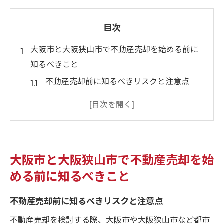
目次
大阪市と大阪狭山市で不動産売却を始める前に
知るべきこと
不動産売却前に知るべきリスクと注意点
大阪市と大阪狭山市の売却動向を比較解説
不動産売却で失敗しないための基礎知識
地域特性を活かす不動産売却の戦略とは
不動産売却における事前準備の重要性
大阪市と大阪狭山市で不動産売却を始
三大タブーを避ける賢い不動産売却の考え方
める前に知るべきこと
囲い込み回避で安心な不動産売却を実現
不動産売却前に知るべきリスクと注意点
誇大広告を見抜く不動産売却の心得
情報隠ぺいを防ぐための不動産売却対策
不動産売却を検討する際、大阪市や大阪狭山市など都市