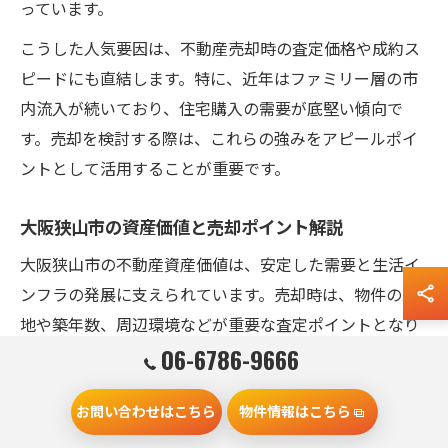
っています。
こうした人気要因は、不動産売却時の査定価格や成約ス
ピードにも直結します。特に、近年はファミリー層の市
内流入が続いており、住宅購入の需要が底堅い傾向で
す。売却を検討する際は、これらの強みをアピールポイ
ントとして活用することが重要です。
大阪狭山市の資産価値と売却ポイント解説
大阪狭山市の不動産資産価値は、安定した需要と生活イ
ンフラの発展に支えられています。売却時は、物件の立
地や築年数、周辺環境などが重要な査定ポイントとなり
06-6786-9666
ます。また、リフォーム歴や管理状況も査定額に影響し
ます。
お問い合わせはこちら
物件情報はこちら
資産価値を守るためには、適切なタイミングでの売却