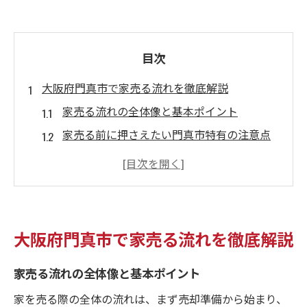
目次
大阪府門真市で家売る流れを徹底解説
家売る流れの全体像と基本ポイント
家売る前に押さえたい門真市特有の注意点
売却準備から引き渡しまでの時系列解説
不動産会社選びと家売る際の重要な比較視
点
家売る成功例から学ぶトラブル回避術
大阪府門真市で家売る流れを徹底解説
家売る手順をスムーズに進める秘訣
家売るための手順と事前準備の重要性
家売る流れの全体像と基本ポイント
査定依頼で家売る際の注意ポイント
家を売る際の全体の流れは、まず売却準備から始まり、