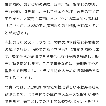
家売る工程でトラブルを防ぐコミュニケー
査定依頼、媒介契約の締結、販売活動、買主との交渉、
ション術
売買契約、引き渡し、そして税金や各種手続きの完了に
至ります。大阪府門真市においてもこの基本的な流れは
家売る交渉を有利に進める具体的な方法
共通ですが、地域の不動産市場や取引慣習を理解するこ
家売る時の連絡ミスや無断キャンセル対策
とが大切です。
門真市の三大タブーと家売却対策
売却の最初のステップでは、物件の現状確認と必要書類
家売る時に避けるべき三大タブーの全容
の整理を行い、信頼できる不動産会社に査定を依頼しま
囲い込みや虚偽広告を見抜く家売る知識
す。査定価格が納得できる場合は媒介契約を締結し、販
家売る際に信頼を損なう行動とその対処法
売活動を開始します。ここで重要なのは、売却理由や希
不動産会社が嫌がる行為を家売る前に確認
望条件を明確にし、トラブル防止のための情報開示を徹
家売るトラブル防止のためのタブー対策
底することです。
高値で家売るための準備と注意点
門真市では、周辺相場や地域特性に詳しい不動産会社を
査定で高評価を得る家売るための工夫
選ぶことで、より高値での成約やスムーズな取引が期待
家売る前にやっておくべき書類整理術
できます。売主としての基本的な姿勢やポイントを押さ