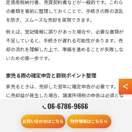
定資産税納付書、売買契約書などが一般的です。これら
の書類を事前に整理しておくことで、手続きの際の混乱
を防ぎ、スムーズな売却を実現できます。
例えば、登記情報に誤りがあった場合や、必要な書類が
不足していると、手続きが遅れる可能性があります。売
却の流れを理解した上で、準備を進めることが失敗しな
いための第一歩です。
家売る際の確定申告と節税ポイント整理
家売るときは、売却した翌年に確定申告が必要です。特
に売却益が発生した場合、譲渡所得税の申告は必須とな
ります。この際、特例制度や控除を活用することで税負
06-6786-9666
担を軽減できる可能性があります。
お問い合わせはこちら
物件情報はこちら
代表的な節税ポイントとして、「居住用財産の3,000万円