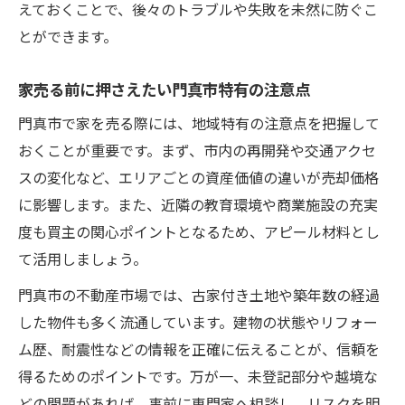
住宅ローン残債と家売る計画の立て方
えておくことで、後々のトラブルや失敗を未然に防ぐこ
とができます。
家売る時の内覧対応で押さえるポイント
家売る価格交渉で損しないための注意点
家売る前に押さえたい門真市特有の注意点
売却時の税金や必要書類も総まとめ
門真市で家を売る際には、地域特有の注意点を把握して
家売る時に必要な税金と書類の基礎知識
おくことが重要です。まず、市内の再開発や交通アクセ
家売る際の確定申告と節税ポイント整理
スの変化など、エリアごとの資産価値の違いが売却価格
家売る場合に発生する税負担の注意事項
に影響します。また、近隣の教育環境や商業施設の充実
家売る手続きで混乱しないための書類整理
度も買主の関心ポイントとなるため、アピール材料とし
法
て活用しましょう。
売却益が出た家売る時の税金対策の実例
門真市の不動産市場では、古家付き土地や築年数の経過
信頼される売主になるための行動指針
した物件も多く流通しています。建物の状態やリフォー
家売る際に信頼される売主の共通点とは
ム歴、耐震性などの情報を正確に伝えることが、信頼を
家売る時に避けたい営業担当の困る行動
得るためのポイントです。万が一、未登記部分や越境な
家売る流れで役立つ円滑な対応マナー
どの問題があれば、事前に専門家へ相談し、リスクを明