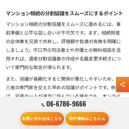
マンション相続の分割協議をスムーズにするポイント
マンション相続の分割協議をスムーズに進めるには、事
前準備と公平な話し合いが不可欠です。まず、相続財産
の全体像を兄弟で共有し、評価額や負債の有無を明確に
しましょう。守口市の司法書士や弁護士の無料相談を活
用すれば、遺産分割協議書の作成や名義変更手続きにつ
いて専門的な助言が得られます。
また、協議が長期化すると関係が悪化しやすいため、第
三者の専門家を交えた早めの協議がポイントです。例え
ば、兄弟の一人が遠方に住んでいる場合でも、オンライ
06-6786-9666
ン相談や書面による意思確認を活用することで、全員の
合意形成が図りやすくなります。失敗例として「話し合
お問い合わせはこちら
物件情報はこちら
いが曖昧なまま進めて後から不満が噴出した」というケ