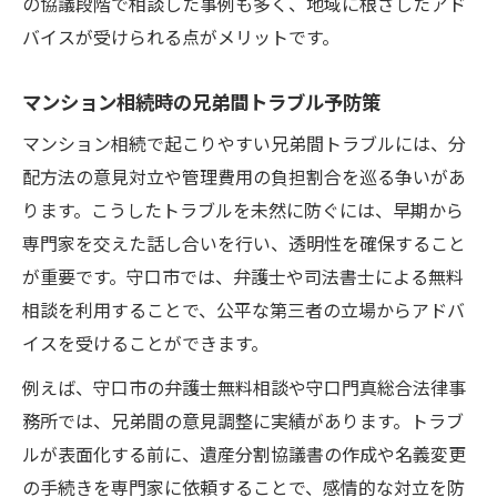
の協議段階で相談した事例も多く、地域に根ざしたアド
マンション相続と遺産分割協議の手順を整
バイスが受けられる点がメリットです。
理
共有名義でのマンション相続が生むリスク
マンション相続時の兄弟間トラブル予防策
と対策
マンション相続で起こりやすい兄弟間トラブルには、分
相続に悩む方へ役立つ守口市の相談情報
配方法の意見対立や管理費用の負担割合を巡る争いがあ
守口市のマンション相続相談先の特徴と選
ります。こうしたトラブルを未然に防ぐには、早期から
び方
専門家を交えた話し合いを行い、透明性を確保すること
マンション相続で悩んだ時の相談先一覧
が重要です。守口市では、弁護士や司法書士による無料
守口市で利用できる無料相談の具体的内容
相談を利用することで、公平な第三者の立場からアドバ
イスを受けることができます。
マンション相続の専門家相談を受けるメリ
ット
例えば、守口市の弁護士無料相談や守口門真総合法律事
守口市役所や法律相談で得られるサポート
務所では、兄弟間の意見調整に実績があります。トラブ
マンション相続を大阪で円滑に進めるコツ
ルが表面化する前に、遺産分割協議書の作成や名義変更
の手続きを専門家に依頼することで、感情的な対立を防
大阪でマンション相続を円滑に進める方法