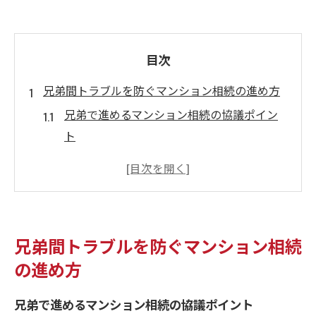
目次
兄弟間トラブルを防ぐマンション相続の進め方
兄弟で進めるマンション相続の協議ポイン
ト
マンション相続時の兄弟間トラブル予防策
円滑なマンション相続に必要な兄弟の話し
合い方
共有名義のマンション相続で注意したい点
兄弟間トラブルを防ぐマンション相続
遺産分割協議で兄弟の意見をまとめる方法
の進め方
守口市で活用したい無料相談先の選び方
マンション相続の相談先を守口市で選ぶコ
兄弟で進めるマンション相続の協議ポイント