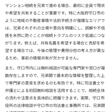
ツ
マンション相続を兄弟で進める場合、最初に全員で現状
守口市で無料相談できる窓口の活用法
や希望を共有することが重要です。特に大阪府守口市の
弁護士と司法書士どちらにマンション相続
ように地域の不動産事情や法的手続きが複雑なエリアで
を相談するか
は、兄弟それぞれの立場や意向を明確にし、誤解や不信
守口市役所の法律相談を賢く使うポイント
感を未然に防ぐことが相続トラブルのリスク低減につな
がります。例えば、共有名義を希望する場合と売却を希
マンション相続の無料相談先を比較する視
望する場合では、今後の管理や費用分担の考え方が異な
点
るため、事前の情報共有が欠かせません。
共有名義や遺産分割協議の要点を整理
また、守口市内には無料相談が可能な専門家や窓口が複
マンション相続で共有名義を選ぶ際の注意
数存在しますので、兄弟間で基本的な情報を整理した上
点
で専門家の意見を求めるのも有効です。特に司法書士や
遺産分割協議書が必要なマンション相続の
弁護士による初回無料相談を活用することで、相続全体
流れ
の流れや注意点を具体的に把握できます。実際、守口市
兄弟で行うマンション相続の名義変更ポイ
役所の法律相談や守口市の司法書士事務所では、兄弟間
ント