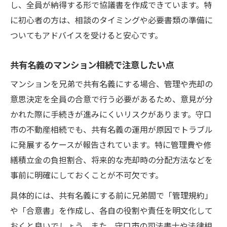
し、全員が納得する形で協議書を作成できています。特
の進め方
に初心者の方は、相談のタイミングや必要書類の準備に
守口市で受けられるマンション相続無料相
ついてもアドバイスを受けると安心です。
談の特徴
共有名義のマンション相続で注意したい点
マンション相続無料相談の役割とメリット
を解説
マンションを兄弟で共有名義にする場合、管理や売却の
意思決定を全員の合意で行う必要があるため、意見が分
かれた際に手続きが進みにくいリスクがあります。守口
市の不動産相続でも、共有名義の運用が原因でトラブル
に発展するケースが報告されています。特に管理費や修
繕積立金の負担割合、将来的な売却時の分配方法などを
事前に明確にしておくことが不可欠です。
具体的には、共有名義にする前に兄弟間で「管理規約」
や「合意書」を作成し、各自の役割や責任を明文化して
おくと良いでしょう。また、守口市の司法書士や法律相