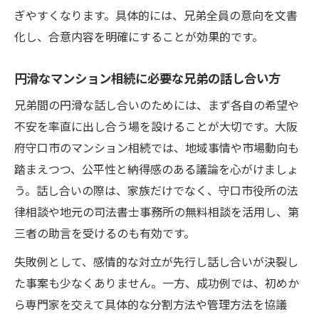
ぎやすくなります。具体的には、兄弟全員の意向を文書
兄弟間協議を活かしたマンション相続の進
化し、合意内容を明確にすることが効果的です。
め方
マンション相続で失敗しない大阪の相談活
円滑なマンション相続に必要な兄弟の話し合い方
用術
兄弟間の円滑な話し合いのためには、まず各自の希望や
マンション相続の分割協議をスムーズにす
不安を率直に出し合う場を設けることが大切です。大阪
るポイント
府守口市のマンション相続では、地域事情や市場動向も
マンション相続のトラブルを回避する大阪
踏まえつつ、公平性と納得感のある議論を心がけましょ
での手法
う。話し合いの際は、家族だけでなく、守口市役所の法
無料相談を通じた兄弟間相続の安心対策
律相談や地元の司法書士事務所の無料相談を活用し、第
マンション相続の無料相談が兄弟間の不安
三者の助言を受けるのも有効です。
を解消
失敗例として、感情的な対立が先行し話し合いが決裂し
兄弟で行うマンション相続の相談活用ポイ
た事案も少なくありません。一方、成功例では、初めか
ント
ら専門家を交えて具体的な分割方法や管理方法を協議
無料相談を活かしたマンション相続手続き