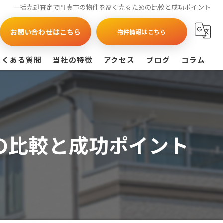
一括売却査定で門真市の物件を高く売るための比較と成功ポイント
お問い合わせはこちら
物件情報はこちら
よくある質問
当社の特徴
アクセス
ブログ
コラム
買取
戸建て
の比較と成功ポイント
マンション
相続
査定