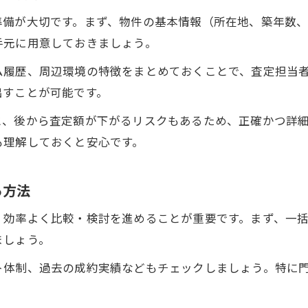
準備が大切です。まず、物件の基本情報（所在地、築年数
売却査定で失敗しないための実践基準解説
手元に用意しておきましょう。
高評価を得た売却査定活用術を実例で紹介
ム履歴、周辺環境の特徴をまとめておくことで、査定担当
売却査定の新基準を知ることで広がる選択肢
出すことが可能です。
成功体験から学ぶ売却査定のコツと工夫
安心して進めるための売却査定ステップ解説
と、後から査定額が下がるリスクもあるため、正確かつ詳
も理解しておくと安心です。
売却査定の進め方を段階的にわかりやすく紹介
安心感を得るために押さえたい売却査定準備
る方法
売却査定後の流れと対応策を丁寧に解説
トラブル回避のための売却査定ポイント集
、効率よく比較・検討を進めることが重要です。まず、一
ましょう。
売却査定から契約までの手順を一つずつ解説
ト体制、過去の成約実績などもチェックしましょう。特に