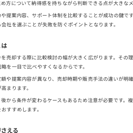
進め方について納得感を持ちながら判断できる点が大きな
売却査定を高値売却に結びつける事前準備
力や提案内容、サポート体制を比較することが成功の鍵で
高評価を引き出す売却査定のポイント整理
る会社を選ぶことが失敗を防ぐポイントとなります。
売却査定後の交渉で差がつく工夫と実例
査定結果を比較し高値売却先を選ぶコツ
とは
売却査定を活かした情報収集の進め方解説
件を売却する際に比較検討の幅が大きく広がります。その
納得感ある取引を実現するための査定比較法
戦略を一目で比べやすくなるからです。
売却査定を比較する際の見るべき基準とは
定額や提案内容が異なり、売却時期や販売手法の違いが明
対応力で選ぶ売却査定会社の比較ポイント
が高まります。
売却査定を通じて納得取引を実現する方法
、後から条件が変わるケースもあるため注意が必要です。
複数の売却査定結果を納得材料に変える工夫
をおすすめします。
売却査定の違いを知り比較に活かす考え方
成功事例から学ぶ売却査定の新しい基準
押さえる
売却査定を活かした成功事例の共通ポイント