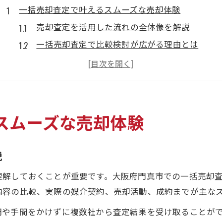
一括売却査定で叶えるスムーズな売却体験
売却査定を活用した流れの全体像を解説
一括売却査定で比較検討が広がる理由とは
スムーズな売却査定依頼のポイントを押さえる
複数会社での売却査定を効率良く進める方法
売却査定を通じて安心感を得るコツと注意点
売却査定を通じた門真市物件価値の見極め方
スムーズな売却体験
売却査定が示す物件価値の根拠と見方を学ぶ
門真市物件で注目される売却査定のポイント
説
売却査定で知るべき築年数と立地の重要性
理解しておくことが重要です。大阪府門真市での一括売却
売却査定が反映する市場動向の読み解き方
内容の比較、実際の媒介契約、売却活動、成約までが主な
物件特徴を活かす売却査定の比較方法とは
間や手間をかけずに複数社から査定結果を受け取ることが
高値売却を目指すなら知っておきたい査定活用術