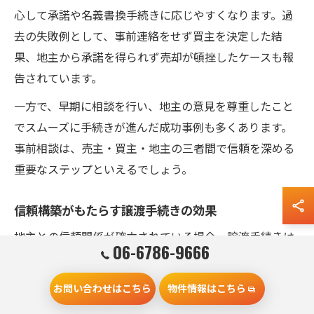
心して承諾や名義書換手続きに応じやすくなります。過
去の失敗例として、事前連絡をせず買主を決定した結
果、地主から承諾を得られず売却が頓挫したケースも報
告されています。
一方で、早期に相談を行い、地主の意見を尊重したこと
でスムーズに手続きが進んだ成功事例も多くあります。
事前相談は、売主・買主・地主の三者間で信頼を深める
重要なステップといえるでしょう。
信頼構築がもたらす譲渡手続きの効果
地主との信頼関係が確立されている場合、譲渡手続きは
06-6786-9666
驚くほどスムーズに進みます。例えば、承諾料の減額や
支払い方法の柔軟化、名義書換の迅速化など、双方にと
お問い合わせはこちら
物件情報はこちら
って有利な条件が引き出せることが多いです。