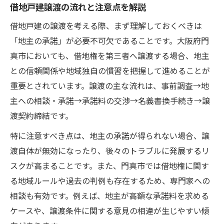
借地戸建譲渡の流れと注意点を解説
借地権譲渡時の承諾料や名義書換の流れ
門真市で必要な借地戸建関連書類の準備
借地戸建の譲渡を考える際、まず理解しておくべきは
「地主の承諾」が必要不可欠であることです。大阪府門
借地戸建譲渡と大阪市貸し土地の違い
真市においても、借地権を第三者へ譲渡する場合、地主
承諾料交渉を有利に進めるコツとは何か
との信頼関係や地域独自の慣習を把握して進めることが
借地戸建の承諾料交渉成功のポイント
重要とされています。譲渡の主な流れは、事前調査→地
地主の承諾料相場と交渉材料の準備法
主への相談・承諾→承諾料の交渉→名義書換手続き→譲
借地戸建譲渡時の承諾書作成の手順
渡契約締結です。
大阪事業用借地の承諾料交渉事例
特に注意すべき点は、地主の承諾が得られない場合、譲
借地戸建売却時の交渉トラブル回避術
渡自体が無効になったり、後々のトラブルに発展するリ
借地戸建売却時に役立つ法的知識まとめ
スクが高まることです。また、門真市では借地権に関す
借地戸建売却で押さえるべき法律とは
る地域ルールや過去の判例も存在するため、専門家への
借地権譲渡の承諾に関する法的根拠
相談も有効です。例えば、地主が高額な承諾料を求める
ケースや、譲渡条件に関する意見の相違が生じやすい傾
借地借家法と借地戸建譲渡の関係性