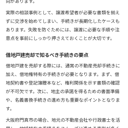
向があります。
売却時に必要な契約書とその確認事項
実際の相談事例として、譲渡希望者が必要な書類を揃え
借地戸建の税制優遇や3000万円控除
ずに交渉を始めてしまい、手続きが長期化したケースも
地主との信頼構築でスムーズな譲渡を実現
あります。失敗を防ぐためには、譲渡に必要な手順や注
借地戸建譲渡で地主と信頼関係を築く方法
意点を事前にしっかり押さえておくことが大切です。
地主との対話で承諾料を円滑に交渉する
借地戸建売却時の丁寧な事前相談の重要性
借地戸建売却で知るべき手続きの要点
信頼構築がもたらす譲渡手続きの効果
借地戸建を売却する際には、通常の不動産売却手続きに
大阪市空き地事例も参考に関係強化を
加え、借地権特有の手続きが必要となります。まず、借
大阪周辺で借地権戸建を売却する際の留意点
地契約書や登記簿謄本など、権利関係を示す書類の確認
大阪周辺で借地戸建売却時の注意ポイント
が不可欠です。次に、地主の承諾を得るための書面準備
や、名義書換手続きの進め方も重要なポイントとなりま
借地戸建売却と大阪市貸し土地の違い解説
す。
平野区貸土地等と借地戸建譲渡の比較
事業用土地借地の譲渡で気をつける点
大阪府門真市の場合、地元の不動産会社や行政書士を活