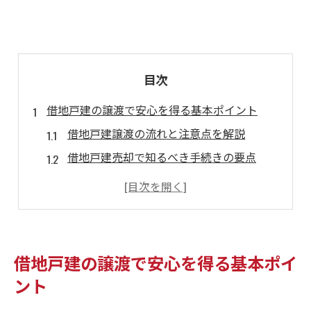
目次
借地戸建の譲渡で安心を得る基本ポイント
借地戸建譲渡の流れと注意点を解説
借地戸建売却で知るべき手続きの要点
借地戸建の承諾料相場と交渉方法とは
譲渡時に起こりやすいトラブル事例と対策
借地戸建の売却前に整理すべき書類一覧
大阪府門真市の借地権譲渡手順を徹底解説
借地戸建の譲渡で安心を得る基本ポイ
門真市で借地戸建を譲渡する際の手順
ント
借地戸建譲渡時の地主との交渉ポイント