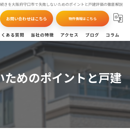
手続きを大阪府守口市で失敗しないためのポイントと戸建評価の徹底解説
お問い合わせはこちら
物件情報はこちら
よくある質問
当社の特徴
アクセス
ブログ
コラム
買取
戸建て
いためのポイントと戸建
マンション
相続
査定