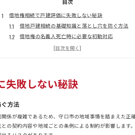
目次
借地権相続で戸建評価に失敗しない秘訣
借地戸建相続の基礎知識と落とし穴を防ぐ方法
借地権の名義人死亡時に必要な初動対応
借地戸建の評価額算出と注意すべきポイント
借地権付き戸建の手続きで発生する手数料対策
借地権相続でよくあるトラブルとその回避策
守口市で進める借地戸建相続のポイント
に失敗しない秘訣
借地戸建相続手続きの地域特有の注意点
借地権を守口市で相続する際の重要ポイント
防ぐ方法
相続人間での借地戸建の協議書作成方法
利関係が複雑であるため、守口市の地域事情を踏まえた正
名義変更時に必要な書類と取得場所の解説
主との契約内容や地域ごとの条例による制約が影響します
借地戸建相続で地主と連絡を取るタイミング
が出るリスクがあります。