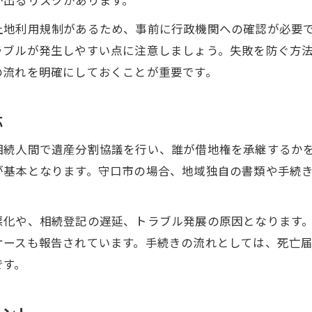
戸建を含む借地権の評価方法と注意点
土地利用規制があるため、事前に行政機関への確認が必要
借地戸建の評価額計算に必要な基本知識
ラブルが発生しやすい点に注意しましょう。失敗を防ぐ方
自用地評価額と借地権割合の正確な算出法
の流れを明確にしておくことが重要です。
普通借地権と定期借地権の評価の違い
借地戸建の評価で見落としがちなポイント
応
借地権付き戸建の相続税評価の注意点
相続人間で遺産分割協議を行い、誰が借地権を承継するか
名義変更手続きの流れと賢い進め方
が基本となります。守口市の場合、地域独自の書類や手続
借地戸建の名義変更に必要な全書類を確認
借地権相続における登記申請時の実務ポイント
悪化や、相続登記の遅延、トラブル発展の原因となります
名義変更時に承諾料や更新料が発生しない条件
ケースも報告されています。手続きの流れとしては、死亡
借地戸建名義変更で注意すべき期限と義務化対策
です。
名義変更を円滑に進めるための事前準備
地主と円滑に交渉するための実践アドバイス