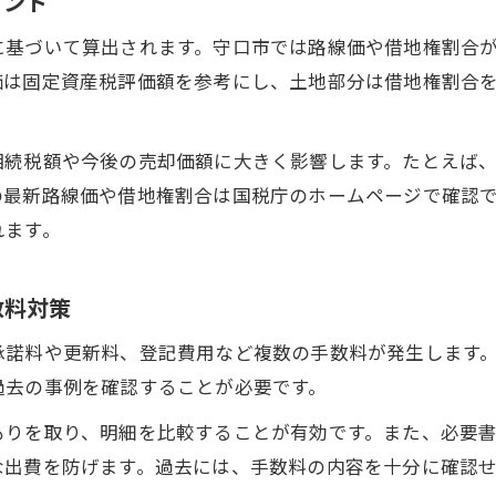
イント
借地戸建相続で地主へ通知する際の注意点
に基づいて算出されます。守口市では路線価や借地権割合
承諾料・更新料が不要な場合の交渉アプローチ
価は固定資産税評価額を参考にし、土地部分は借地権割合
借地権付き戸建の特約条項の確認とリスク管理
相続中も地代を滞納しないための対応策
相続税額や今後の売却価額に大きく影響します。たとえば
地主との信頼関係を築く具体的なポイント
の最新路線価や借地権割合は国税庁のホームページで確認
安心して借地戸建相続を乗り越える方法
れます。
借地戸建相続でリスクを減らすための備え方
借地権の相続税評価トラブルを回避する工夫
数料対策
実際にあった借地戸建相続の成功体験を紹介
承諾料や更新料、登記費用など複数の手数料が発生します
借地権と戸建を同時に相続する際のポイント
過去の事例を確認することが必要です。
手続き後も安心できる継続的なサポート体制
もりを取り、明細を比較することが有効です。また、必要
な出費を防げます。過去には、手数料の内容を十分に確認