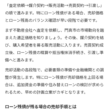
残債を減らすための中古マンション売却戦
「査定依頼→媒介契約→販売活動→売買契約→引渡し」
略
の順で進みます。特にローン残債がある場合、売却価格
売却前に知るべきローン残債処理のポイン
とローン残高のバランス確認が早い段階で必要です。
ト
まず不動産会社へ査定を依頼し、門真市の市場動向を踏
中古マンション売却で損しないための残債
まえた適正価格を知りましょう。その後、媒介契約を結
対策
び、購入希望者を募る販売活動に入ります。売買契約成
残債が不安なら住み替えローン活用も一手
立後、ローン残債の精算や抵当権抹消手続き、引渡し準
備へと進みます。
住み替えローンで中古マンション売却の不
安解消
売却活動の各段階で、必要書類の準備や金融機関との調
残債が残る場合の住み替えローン活用方法
整が発生します。特にローン残債が売却価格を上回る場
中古マンション売却と住み替えローンのポ
合は、追加資金の準備や住み替えローンの検討が求めら
イント
れるため、早めの計画立案がカギとなります。
ローン残債を抱えた売却時の住み替え戦略
ローン残債が残る場合の売却手順とは
住み替えローン活用で残債問題を乗り越え