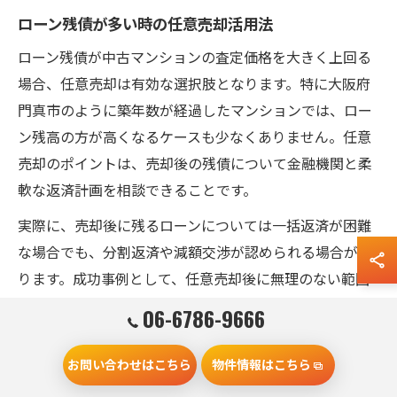
ローン残債が多い時の任意売却活用法
ローン残債が中古マンションの査定価格を大きく上回る
場合、任意売却は有効な選択肢となります。特に大阪府
門真市のように築年数が経過したマンションでは、ロー
ン残高の方が高くなるケースも少なくありません。任意
売却のポイントは、売却後の残債について金融機関と柔
軟な返済計画を相談できることです。
実際に、売却後に残るローンについては一括返済が困難
な場合でも、分割返済や減額交渉が認められる場合があ
ります。成功事例として、任意売却後に無理のない範囲
で返済を続け、生活再建ができたケースも多く報告され
06-6786-9666
ています。
お問い合わせはこちら
物件情報はこちら
ただし、任意売却を進める際には、債権者との交渉や必
要書類の準備、スケジュール調整など多くの手続きが発