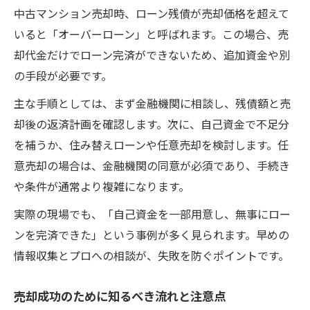
中古マンション売却時、ローン残債が売却価格を超えて
る
いると「オーバーローン」と呼ばれます。この場合、売
門真市で安心して中古マンション売却を進める
却代金だけでローン完済ができないため、追加資金や別
方法
の手段が必要です。
中古マンション売却を安心して進めるポイ
ント
主な手順としては、まず金融機関に相談し、残債額と売
却後の返済計画を確認します。次に、自己資金で不足分
門真市で信頼できる中古マンション売却の
を補うか、住み替えローンや任意売却を検討します。任
流れ
意売却の場合は、金融機関の同意が必須であり、手続き
残債ありでも安心な中古マンション売却の
や条件が通常より複雑になります。
コツ
実際の現場でも、「自己資金を一部用意し、無事にロー
売却トラブルを回避するための注意点
ンを完済できた」という事例が多く見られます。早めの
中古マンション売却で後悔しない進め方
情報収集とプロへの相談が、失敗を防ぐポイントです。
任意売却を選ぶ前に考えるべきポイント
中古マンション売却で任意売却を選ぶ判断
売却成功のために知るべき流れと注意点
基準