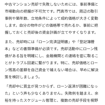
中古マンション売却で失敗しないためには、事前準備と
任意売却前に知るべき中古マンション売却
市場動向の把握が不可欠です。門真市では、周辺の取引
の流れ
事例や築年数、立地条件によって成約価格が大きく変動
ローン残債が多い時の任意売却活用法
します。自分の物件がどの価格帯で売れるか、事前に把
任意売却と通常売却の違いを正しく理解
握しておくと売却後の資金計画が立てやすくなります。
中古マンション売却における任意売却の注
また、売却時には「ローン完済証明書」や「登記簿謄
意点
本」などの書類準備が必須です。売却活動中にローン残
売却後のローン残債問題にどう向き合うか
債がある旨を明確にし、金融機関との連絡を密に取るこ
中古マンション売却後のローン残債処理方
とがトラブル回避に繋がります。特に、売却価格とロー
法
ン残高の差額を自己資金で補えない場合は、早めに解決
売却後に残るローン問題の解決策とは
策を検討しましょう。
残債が残った場合の再スタートのコツ
「売却中に買主が見つからず、ローン返済が困難になっ
中古マンション売却後の債務整理の考え方
た」という声も少なくありません。失敗例を踏まえ、余
ローン残債解消のためにできる具体的対策
裕を持ったスケジュール管理と、複数の売却手段を視野