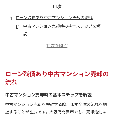
目次
ローン残債あり中古マンション売却の流れ
中古マンション売却時の基本ステップを解
説
ローン残債が残る場合の売却手順とは
売却成功のために知るべき流れと注意点
中古マンション売却で残債処理を円滑に進
める方法
ローン残債あり中古マンション売却の
ローン残債ありの売却に必要な準備とは
流れ
売却時に知るべきローン残債対策とは
中古マンション売却で残債完済を目指す方
中古マンション売却時の基本ステップを解説
法
中古マンション売却を検討する際、まず全体の流れを把
売却時のローン残債対策を徹底解説
握することが重要です。大阪府門真市でも、売却活動は